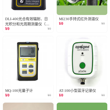
DLI-400光合有效辐射、日
MI230手持式红外测温仪
¥
0
¥
0
光积分和光周期测量仪（仅
¥
0
¥
0
阳光）
MQ-100光量子计
AT-100小型蓝牙记录仪
¥
0
¥
0
¥
0
¥
0