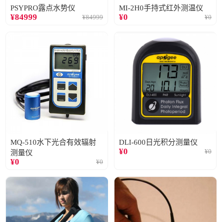
PSYPRO露点水势仪
MI-2H0手持式红外测温仪
¥
84999
¥
0
¥
84999
¥
0
MQ-510水下光合有效辐射
DLI-600日光积分测量仪
¥
0
¥
0
测量仪
¥
0
¥
0