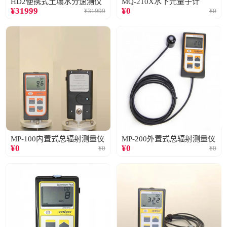
HD2便携式土壤水分速测仪
MQ-210X水下光量子计
¥
31999
¥
0
¥
31999
¥
0
MP-100内置式总辐射测量仪
MP-200外置式总辐射测量仪
¥
0
¥
0
¥
0
¥
0