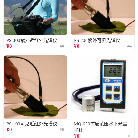
PS-300紫外近红外光谱仪
PS-200紫外可见光谱仪
¥
0
¥
0
¥
0
¥
0
PS-100可见近红外光谱仪
MQ-650扩展范围水下光量
¥
0
¥
0
子计
¥
0
¥
0