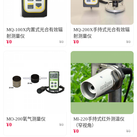
MQ-100X内置式光合有效辐
MQ-200X手持式光合有效辐
射测量仪
射测量仪
¥
0
¥
0
¥
0
¥
0
MO-200氧气测量仪
MI-220手持式红外测温仪
¥
0
¥
0
（窄视角）
¥
0
¥
0