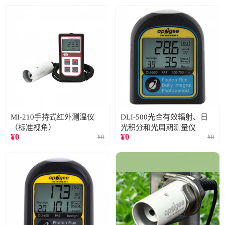
MI-210手持式红外测温仪
DLI-500光合有效辐射、日
（标准视角）
光积分和光周期测量仪
¥
0
¥
0
¥
0
¥
0