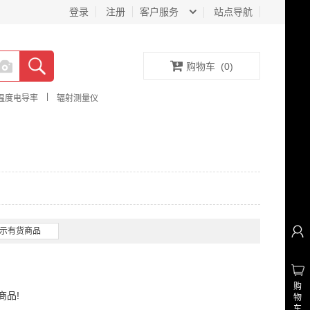
登录
注册
客户服务
站点导航
购物车
(
0
)
|
温度电导率
辐射测量仪
示有货商品
购
商品!
物
车