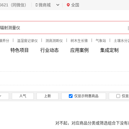
6621（同微信）
微商城
全国
|
|
|
|
|
壤养分
温湿度记录仪
测高测距仪
树木生长锥
气象站
土壤水分
特色项目
行业动态
应用案例
集成定制
人气
上新
仅显示特惠商品
仅显
对不起，对应商品分类或筛选组合下没有