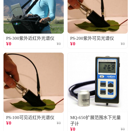
PS-300紫外近红外光谱仪
PS-200紫外可见光谱仪
¥
0
¥
0
¥
0
¥
0
PS-100可见近红外光谱仪
MQ-650扩展范围水下光量
¥
0
¥
0
子计
¥
0
¥
0