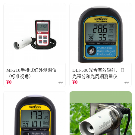
MI-210手持式红外测温仪
DLI-500光合有效辐射、日
（标准视角）
光积分和光周期测量仪
¥
0
¥
0
¥
0
¥
0