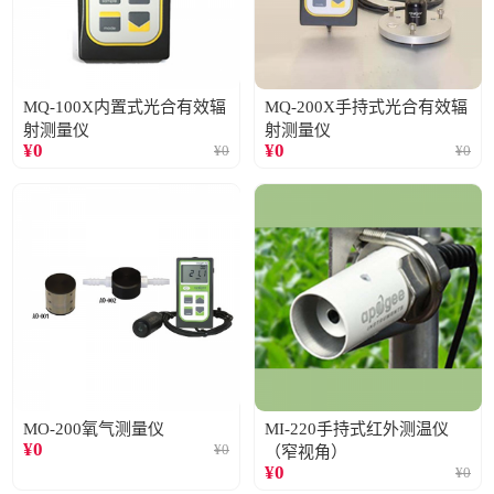
MQ-100X内置式光合有效辐
MQ-200X手持式光合有效辐
射测量仪
射测量仪
¥
0
¥
0
¥
0
¥
0
MO-200氧气测量仪
MI-220手持式红外测温仪
¥
0
¥
0
（窄视角）
¥
0
¥
0