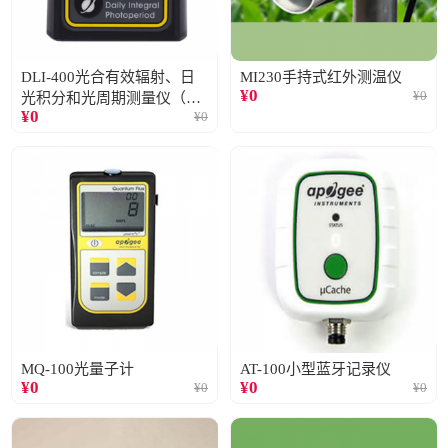
DLI-400光合有效辐射、日
MI230手持式红外测温仪
¥
0
¥
0
光积分和光周期测量仪（仅
¥
0
¥
0
阳光）
MQ-100光量子计
AT-100小型蓝牙记录仪
¥
0
¥
0
¥
0
¥
0