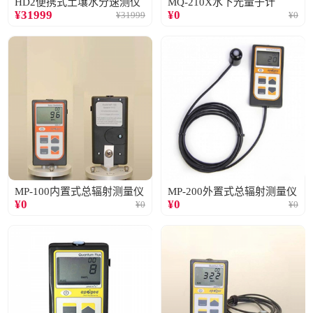
HD2便携式土壤水分速测仪
MQ-210X水下光量子计
¥
31999
¥
0
¥
31999
¥
0
MP-100内置式总辐射测量仪
MP-200外置式总辐射测量仪
¥
0
¥
0
¥
0
¥
0