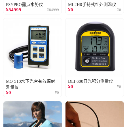
PSYPRO露点水势仪
MI-2H0手持式红外测温仪
¥
84999
¥
0
¥
84999
¥
0
MQ-510水下光合有效辐射
DLI-600日光积分测量仪
¥
0
¥
0
测量仪
¥
0
¥
0