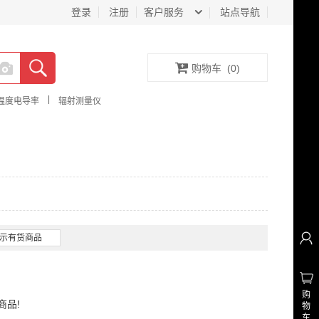
登录
注册
客户服务
站点导航
购物车
(
0
)
|
温度电导率
辐射测量仪
示有货商品
购
商品!
物
车