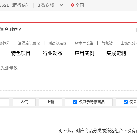
6621（同微信）
微商城
全国
|
|
|
|
|
壤养分
温湿度记录仪
测高测距仪
树木生长锥
气象站
土壤水分
特色项目
行业动态
应用案例
集成定制
荧光测量仪
人气
上新
仅显示特惠商品
仅显
对不起，对应商品分类或筛选组合下没有