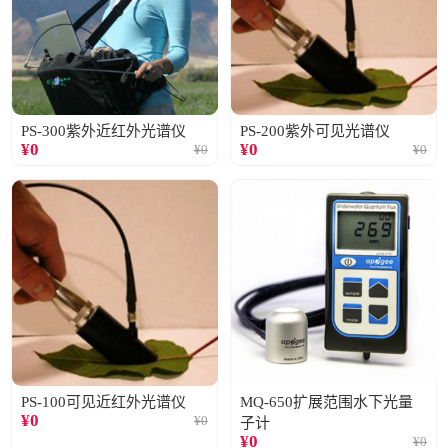
PS-300紫外近红外光谱仪
PS-200紫外可见光谱仪
¥
0
¥
0
¥
0
¥
0
PS-100可见近红外光谱仪
MQ-650扩展范围水下光量
¥
0
¥
0
子计
¥
0
¥
0