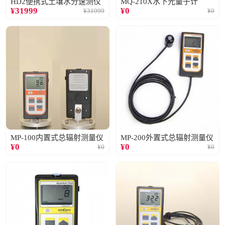
HD2便携式土壤水分速测仪
MQ-210X水下光量子计
¥
31999
¥
0
¥
31999
¥
0
MP-100内置式总辐射测量仪
MP-200外置式总辐射测量仪
¥
0
¥
0
¥
0
¥
0