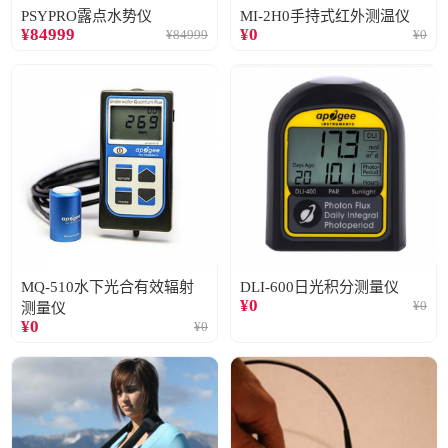
PSYPRO露点水势仪
MI-2H0手持式红外测温仪
¥
84999
¥
0
¥
84999
¥
0
MQ-510水下光合有效辐射
DLI-600日光积分测量仪
¥
0
¥
0
测量仪
¥
0
¥
0