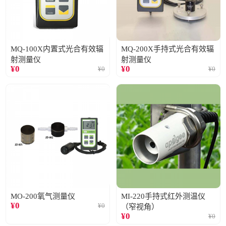
MQ-100X内置式光合有效辐
MQ-200X手持式光合有效辐
射测量仪
射测量仪
¥
0
¥
0
¥
0
¥
0
MO-200氧气测量仪
MI-220手持式红外测温仪
¥
0
¥
0
（窄视角）
¥
0
¥
0