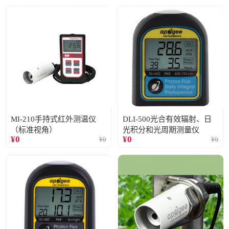
MI-210手持式红外测温仪
DLI-500光合有效辐射、日
（标准视角）
光积分和光周期测量仪
¥
0
¥
0
¥
0
¥
0