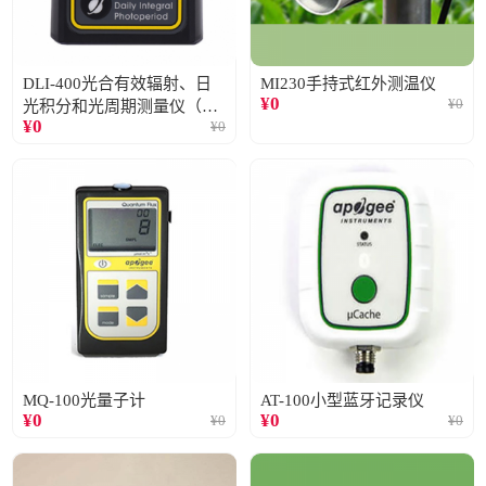
DLI-400光合有效辐射、日
MI230手持式红外测温仪
¥
0
¥
0
光积分和光周期测量仪（仅
¥
0
¥
0
阳光）
MQ-100光量子计
AT-100小型蓝牙记录仪
¥
0
¥
0
¥
0
¥
0