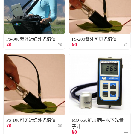
PS-300紫外近红外光谱仪
PS-200紫外可见光谱仪
¥
0
¥
0
¥
0
¥
0
PS-100可见近红外光谱仪
MQ-650扩展范围水下光量
¥
0
¥
0
子计
¥
0
¥
0