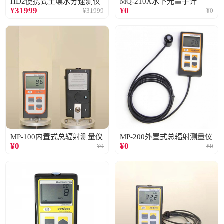
HD2便携式土壤水分速测仪
MQ-210X水下光量子计
¥
31999
¥
0
¥
31999
¥
0
MP-100内置式总辐射测量仪
MP-200外置式总辐射测量仪
¥
0
¥
0
¥
0
¥
0