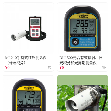
MI-210手持式红外测温仪
DLI-500光合有效辐射、日
（标准视角）
光积分和光周期测量仪
¥
0
¥
0
¥
0
¥
0