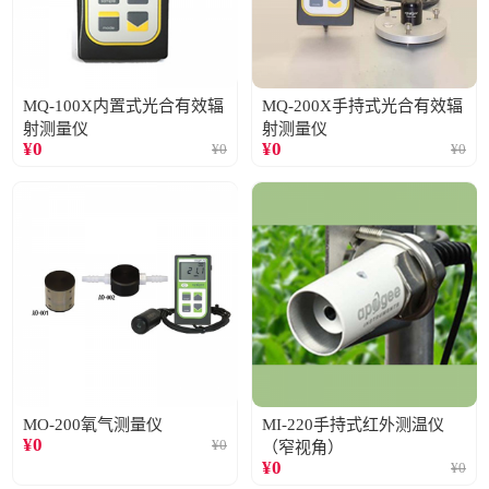
MQ-100X内置式光合有效辐
MQ-200X手持式光合有效辐
射测量仪
射测量仪
¥
0
¥
0
¥
0
¥
0
MO-200氧气测量仪
MI-220手持式红外测温仪
¥
0
¥
0
（窄视角）
¥
0
¥
0