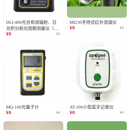
DLI-400光合有效辐射、日
MI230手持式红外测温仪
¥
0
¥
0
光积分和光周期测量仪（仅
¥
0
¥
0
阳光）
MQ-100光量子计
AT-100小型蓝牙记录仪
¥
0
¥
0
¥
0
¥
0