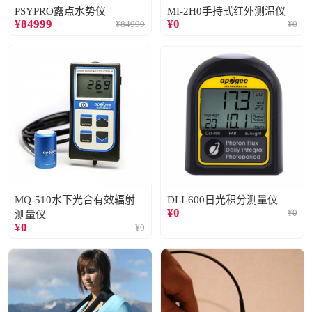
PSYPRO露点水势仪
MI-2H0手持式红外测温仪
¥
84999
¥
0
¥
84999
¥
0
MQ-510水下光合有效辐射
DLI-600日光积分测量仪
¥
0
¥
0
测量仪
¥
0
¥
0