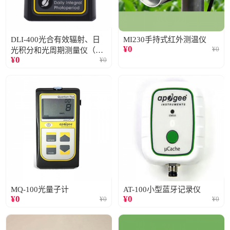
DLI-400光合有效辐射、日
MI230手持式红外测温仪
¥
0
¥
0
光积分和光周期测量仪（仅
¥
0
¥
0
阳光）
MQ-100光量子计
AT-100小型蓝牙记录仪
¥
0
¥
0
¥
0
¥
0