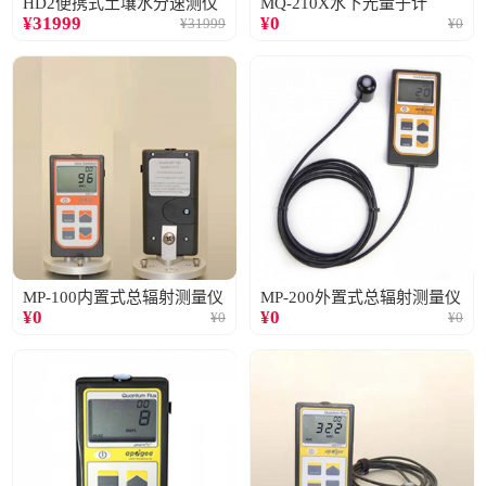
HD2便携式土壤水分速测仪
MQ-210X水下光量子计
¥
31999
¥
0
¥
31999
¥
0
MP-100内置式总辐射测量仪
MP-200外置式总辐射测量仪
¥
0
¥
0
¥
0
¥
0