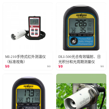
MI-210手持式红外测温仪
DLI-500光合有效辐射、日
（标准视角）
光积分和光周期测量仪
¥
0
¥
0
¥
0
¥
0