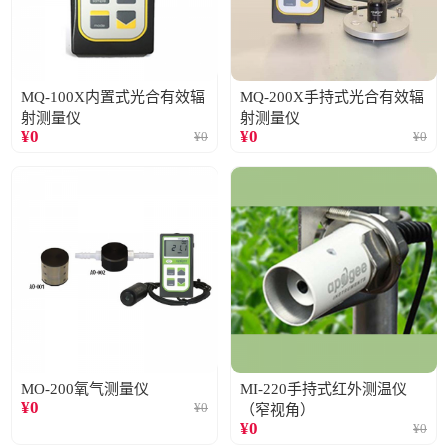
MQ-100X内置式光合有效辐
MQ-200X手持式光合有效辐
射测量仪
射测量仪
¥
0
¥
0
¥
0
¥
0
MO-200氧气测量仪
MI-220手持式红外测温仪
¥
0
¥
0
（窄视角）
¥
0
¥
0