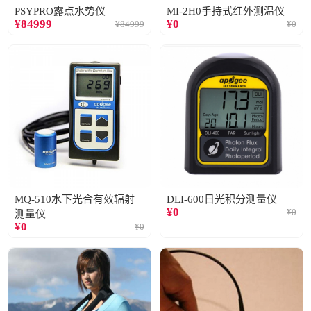
PSYPRO露点水势仪
MI-2H0手持式红外测温仪
¥
84999
¥
0
¥
84999
¥
0
MQ-510水下光合有效辐射
DLI-600日光积分测量仪
¥
0
¥
0
测量仪
¥
0
¥
0