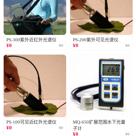
PS-300紫外近红外光谱仪
PS-200紫外可见光谱仪
¥
0
¥
0
¥
0
¥
0
PS-100可见近红外光谱仪
MQ-650扩展范围水下光量
¥
0
¥
0
子计
¥
0
¥
0