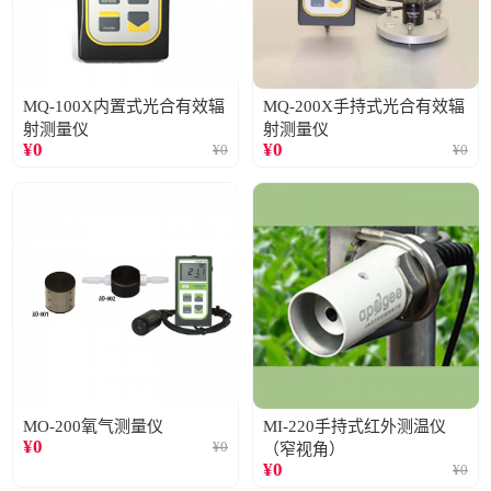
MQ-100X内置式光合有效辐
MQ-200X手持式光合有效辐
射测量仪
射测量仪
¥
0
¥
0
¥
0
¥
0
MO-200氧气测量仪
MI-220手持式红外测温仪
¥
0
¥
0
（窄视角）
¥
0
¥
0