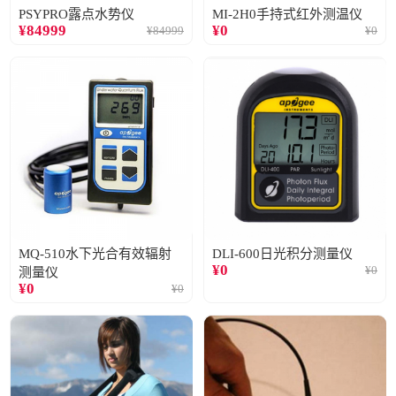
PSYPRO露点水势仪
MI-2H0手持式红外测温仪
¥
84999
¥
0
¥
84999
¥
0
MQ-510水下光合有效辐射
DLI-600日光积分测量仪
¥
0
¥
0
测量仪
¥
0
¥
0