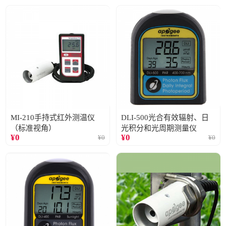
MI-210手持式红外测温仪
DLI-500光合有效辐射、日
（标准视角）
光积分和光周期测量仪
¥
0
¥
0
¥
0
¥
0