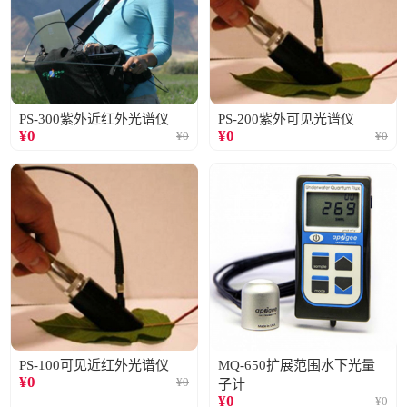
PS-300紫外近红外光谱仪
PS-200紫外可见光谱仪
¥
0
¥
0
¥
0
¥
0
PS-100可见近红外光谱仪
MQ-650扩展范围水下光量
¥
0
¥
0
子计
¥
0
¥
0