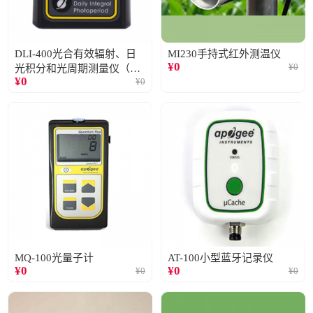
DLI-400光合有效辐射、日
MI230手持式红外测温仪
¥
0
¥
0
光积分和光周期测量仪（仅
¥
0
¥
0
阳光）
MQ-100光量子计
AT-100小型蓝牙记录仪
¥
0
¥
0
¥
0
¥
0