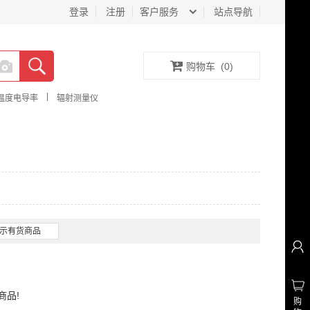
登录
注册
客户服务
站点导航
购物车
(
0
)
|
温度电导率
辐射测量仪
示有货商品
商品!
购