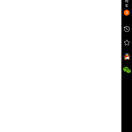
物
车
0