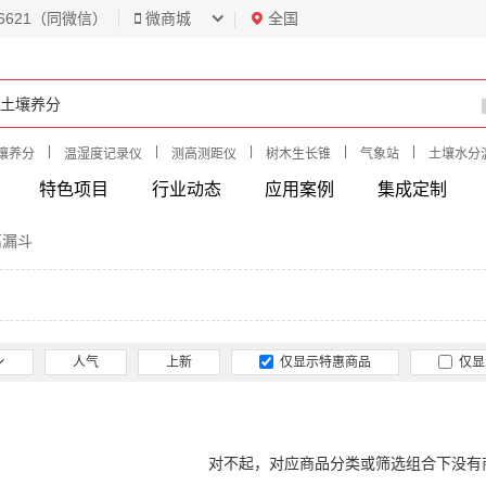
6621（同微信）
微商城
全国
|
|
|
|
|
壤养分
温湿度记录仪
测高测距仪
树木生长锥
气象站
土壤水分
特色项目
行业动态
应用案例
集成定制
离漏斗
人气
上新
仅显示特惠商品
仅显
对不起，对应商品分类或筛选组合下没有