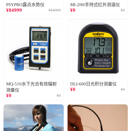
PSYPRO露点水势仪
MI-2H0手持式红外测温仪
¥
84999
¥
0
¥
84999
¥
0
MQ-510水下光合有效辐射
DLI-600日光积分测量仪
¥
0
¥
0
测量仪
¥
0
¥
0