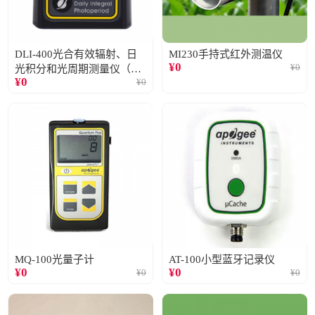
DLI-400光合有效辐射、日
MI230手持式红外测温仪
¥
0
¥
0
光积分和光周期测量仪（仅
¥
0
¥
0
阳光）
MQ-100光量子计
AT-100小型蓝牙记录仪
¥
0
¥
0
¥
0
¥
0