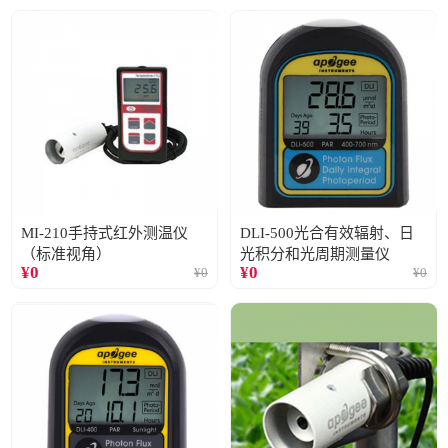
MI-210手持式红外测温仪
DLI-500光合有效辐射、日
（标准视角）
光积分和光周期测量仪
¥
0
¥
0
¥
0
¥
0