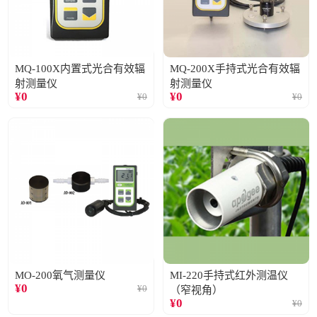
MQ-100X内置式光合有效辐
MQ-200X手持式光合有效辐
射测量仪
射测量仪
¥
0
¥
0
¥
0
¥
0
MO-200氧气测量仪
MI-220手持式红外测温仪
¥
0
¥
0
（窄视角）
¥
0
¥
0