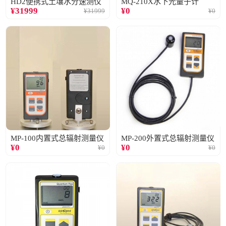
HD2便携式土壤水分速测仪
MQ-210X水下光量子计
¥
31999
¥
0
¥
31999
¥
0
MP-100内置式总辐射测量仪
MP-200外置式总辐射测量仪
¥
0
¥
0
¥
0
¥
0