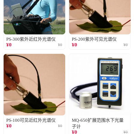
PS-300紫外近红外光谱仪
PS-200紫外可见光谱仪
¥
0
¥
0
¥
0
¥
0
PS-100可见近红外光谱仪
MQ-650扩展范围水下光量
¥
0
¥
0
子计
¥
0
¥
0