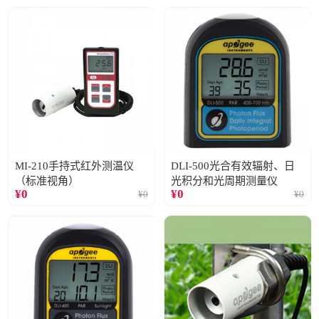
MI-210手持式红外测温仪
DLI-500光合有效辐射、日
（标准视角）
光积分和光周期测量仪
¥
0
¥
0
¥
0
¥
0