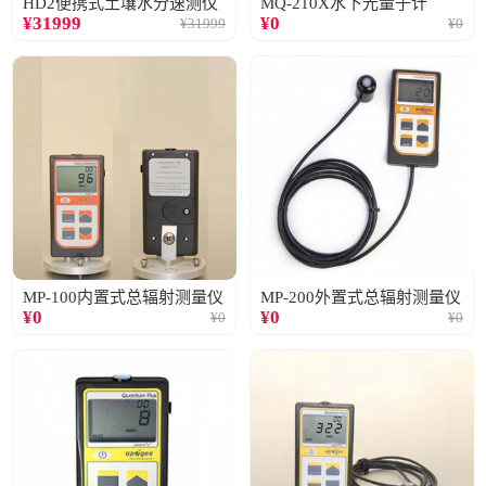
HD2便携式土壤水分速测仪
MQ-210X水下光量子计
¥
31999
¥
0
¥
31999
¥
0
MP-100内置式总辐射测量仪
MP-200外置式总辐射测量仪
¥
0
¥
0
¥
0
¥
0