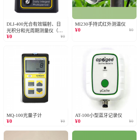
DLI-400光合有效辐射、日
MI230手持式红外测温仪
¥
0
¥
0
光积分和光周期测量仪（仅
¥
0
¥
0
阳光）
MQ-100光量子计
AT-100小型蓝牙记录仪
¥
0
¥
0
¥
0
¥
0