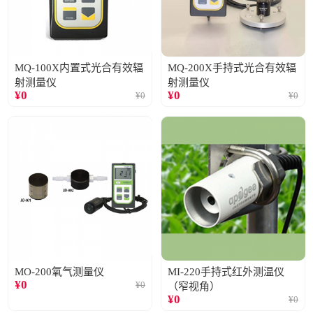
MQ-100X内置式光合有效辐
MQ-200X手持式光合有效辐
射测量仪
射测量仪
¥
0
¥
0
¥
0
¥
0
MO-200氧气测量仪
MI-220手持式红外测温仪
¥
0
¥
0
（窄视角）
¥
0
¥
0