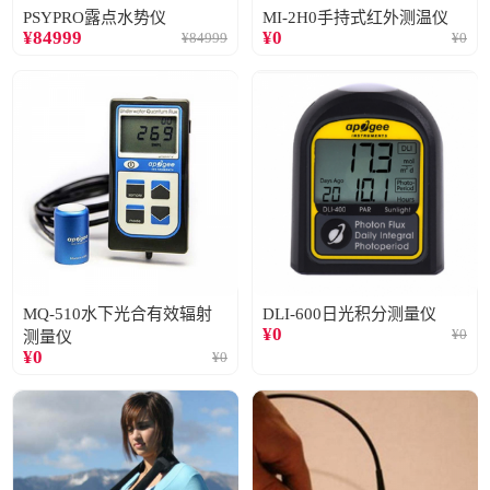
PSYPRO露点水势仪
MI-2H0手持式红外测温仪
¥
84999
¥
0
¥
84999
¥
0
MQ-510水下光合有效辐射
DLI-600日光积分测量仪
¥
0
¥
0
测量仪
¥
0
¥
0