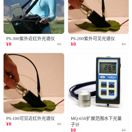
PS-300紫外近红外光谱仪
PS-200紫外可见光谱仪
¥
0
¥
0
¥
0
¥
0
PS-100可见近红外光谱仪
MQ-650扩展范围水下光量
¥
0
¥
0
子计
¥
0
¥
0