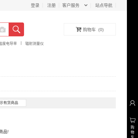
登录
注册
客户服务
站点导航
购物车
(
0
)
|
温度电导率
辐射测量仪
示有货商品
购
商品!
物
车