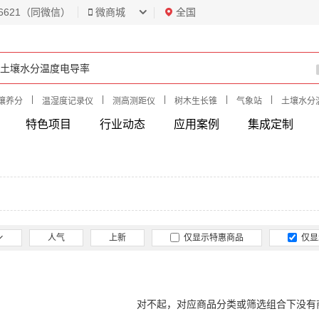
6621（同微信）
微商城
全国
|
|
|
|
|
壤养分
温湿度记录仪
测高测距仪
树木生长锥
气象站
土壤水分
特色项目
行业动态
应用案例
集成定制
人气
上新
仅显示特惠商品
仅显
对不起，对应商品分类或筛选组合下没有