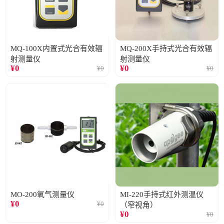
MQ-100X内置式光合有效辐
MQ-200X手持式光合有效辐
射测量仪
射测量仪
¥
0
¥
0
¥
0
¥
0
MO-200氧气测量仪
MI-220手持式红外测温仪
¥
0
¥
0
（窄视角）
¥
0
¥
0