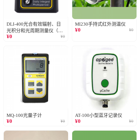
DLI-400光合有效辐射、日
MI230手持式红外测温仪
¥
0
¥
0
光积分和光周期测量仪（仅
¥
0
¥
0
阳光）
MQ-100光量子计
AT-100小型蓝牙记录仪
¥
0
¥
0
¥
0
¥
0