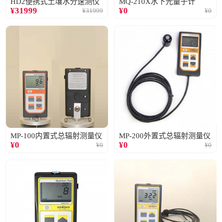
HD2便携式土壤水分速测仪
MQ-210X水下光量子计
¥
31999
¥
0
¥
31999
¥
0
MP-100内置式总辐射测量仪
MP-200外置式总辐射测量仪
¥
0
¥
0
¥
0
¥
0