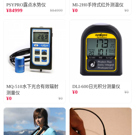
PSYPRO露点水势仪
MI-2H0手持式红外测温仪
¥
84999
¥
0
¥
84999
¥
0
MQ-510水下光合有效辐射
DLI-600日光积分测量仪
¥
0
¥
0
测量仪
¥
0
¥
0