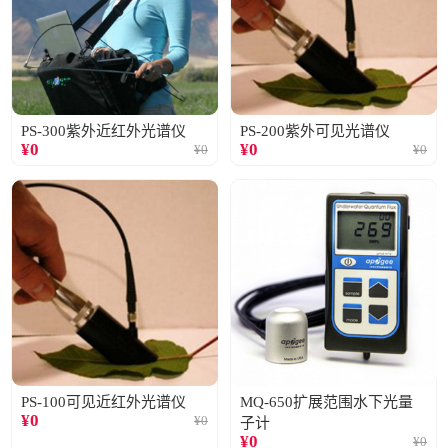
PS-300紫外近红外光谱仪
PS-200紫外可见光谱仪
¥
0
¥
0
¥
0
¥
0
PS-100可见近红外光谱仪
MQ-650扩展范围水下光量
¥
0
¥
0
子计
¥
0
¥
0