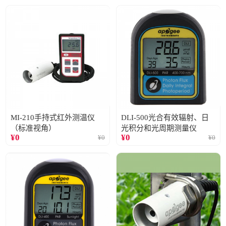
MI-210手持式红外测温仪
DLI-500光合有效辐射、日
（标准视角）
光积分和光周期测量仪
¥
0
¥
0
¥
0
¥
0