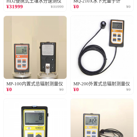
HD2便携式土壤水分速测仪
MQ-210X水下光量子计
¥
31999
¥
0
¥
31999
¥
0
MP-100内置式总辐射测量仪
MP-200外置式总辐射测量仪
¥
0
¥
0
¥
0
¥
0