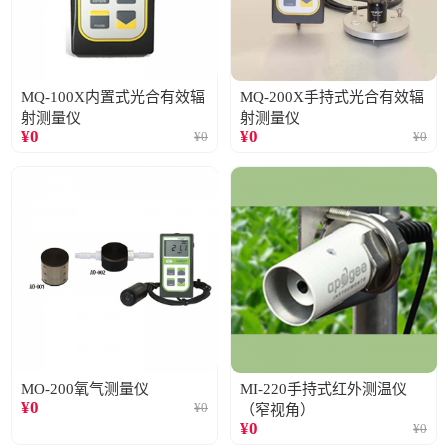
MQ-100X内置式光合有效辐
MQ-200X手持式光合有效辐
射测量仪
射测量仪
¥
0
¥
0
¥
0
¥
0
MO-200氧气测量仪
MI-220手持式红外测温仪
¥
0
¥
0
（窄视角）
¥
0
¥
0