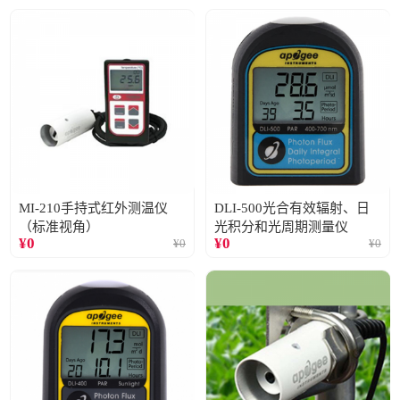
MI-210手持式红外测温仪
DLI-500光合有效辐射、日
（标准视角）
光积分和光周期测量仪
¥
0
¥
0
¥
0
¥
0