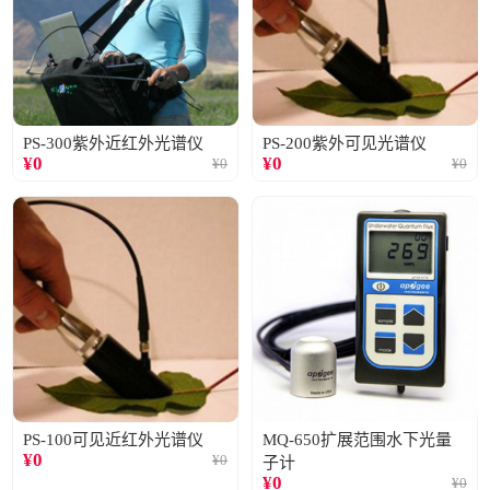
PS-300紫外近红外光谱仪
PS-200紫外可见光谱仪
¥
0
¥
0
¥
0
¥
0
PS-100可见近红外光谱仪
MQ-650扩展范围水下光量
¥
0
¥
0
子计
¥
0
¥
0