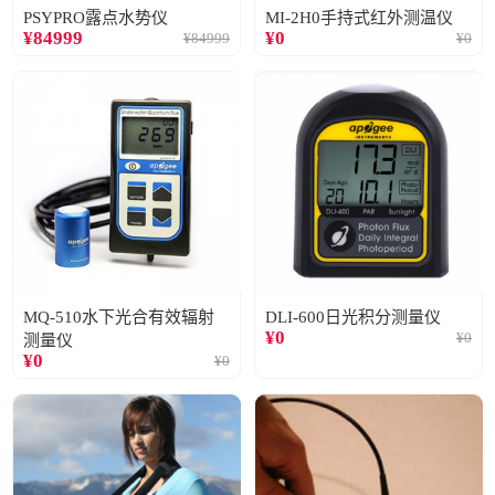
PSYPRO露点水势仪
MI-2H0手持式红外测温仪
¥
84999
¥
0
¥
84999
¥
0
MQ-510水下光合有效辐射
DLI-600日光积分测量仪
¥
0
¥
0
测量仪
¥
0
¥
0