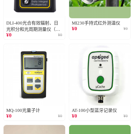
DLI-400光合有效辐射、日
MI230手持式红外测温仪
¥
0
¥
0
光积分和光周期测量仪（仅
¥
0
¥
0
阳光）
MQ-100光量子计
AT-100小型蓝牙记录仪
¥
0
¥
0
¥
0
¥
0