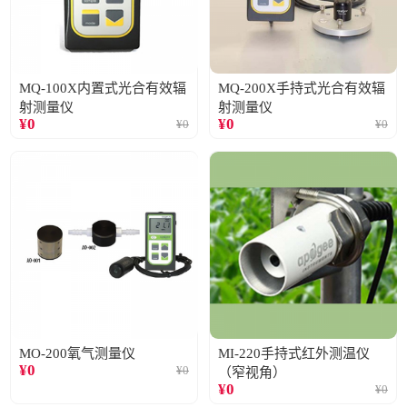
MQ-100X内置式光合有效辐
MQ-200X手持式光合有效辐
射测量仪
射测量仪
¥
0
¥
0
¥
0
¥
0
MO-200氧气测量仪
MI-220手持式红外测温仪
¥
0
¥
0
（窄视角）
¥
0
¥
0