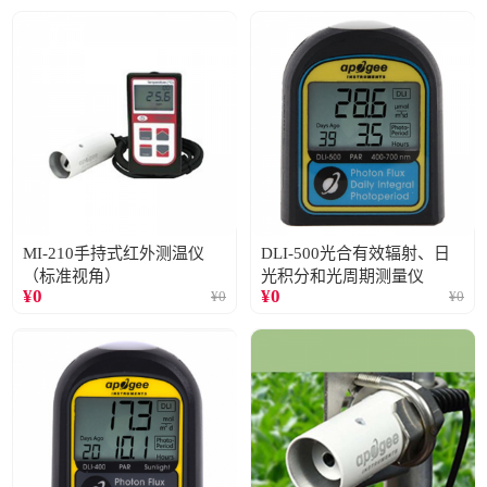
MI-210手持式红外测温仪
DLI-500光合有效辐射、日
（标准视角）
光积分和光周期测量仪
¥
0
¥
0
¥
0
¥
0