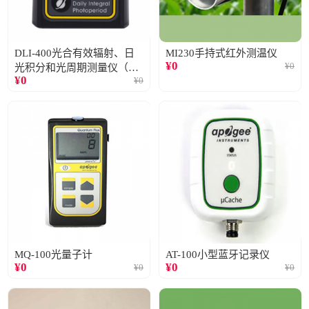
DLI-400光合有效辐射、日
MI230手持式红外测温仪
¥
0
¥
0
光积分和光周期测量仪（仅
¥
0
¥
0
阳光）
MQ-100光量子计
AT-100小型蓝牙记录仪
¥
0
¥
0
¥
0
¥
0