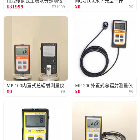
HD2便携式土壤水分速测仪
MQ-210X水下光量子计
¥
31999
¥
0
¥
31999
¥
0
MP-100内置式总辐射测量仪
MP-200外置式总辐射测量仪
¥
0
¥
0
¥
0
¥
0