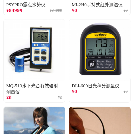
PSYPRO露点水势仪
MI-2H0手持式红外测温仪
¥
84999
¥
0
¥
84999
¥
0
MQ-510水下光合有效辐射
DLI-600日光积分测量仪
¥
0
¥
0
测量仪
¥
0
¥
0