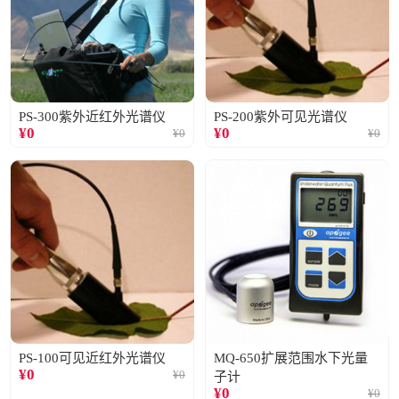
PS-300紫外近红外光谱仪
PS-200紫外可见光谱仪
¥
0
¥
0
¥
0
¥
0
PS-100可见近红外光谱仪
MQ-650扩展范围水下光量
¥
0
¥
0
子计
¥
0
¥
0