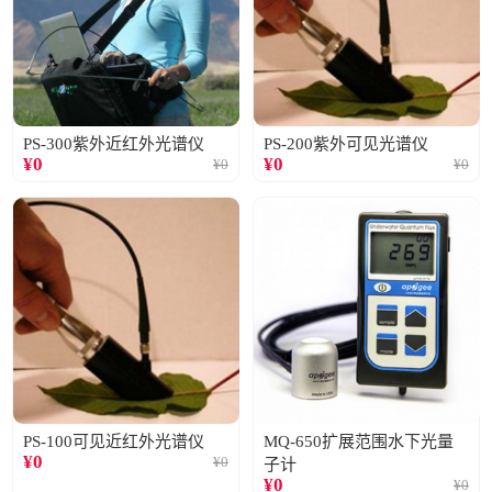
PS-300紫外近红外光谱仪
PS-200紫外可见光谱仪
¥
0
¥
0
¥
0
¥
0
PS-100可见近红外光谱仪
MQ-650扩展范围水下光量
¥
0
¥
0
子计
¥
0
¥
0