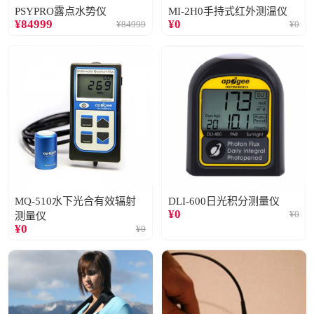
PSYPRO露点水势仪
MI-2H0手持式红外测温仪
¥
84999
¥
0
¥
84999
¥
0
MQ-510水下光合有效辐射
DLI-600日光积分测量仪
¥
0
¥
0
测量仪
¥
0
¥
0