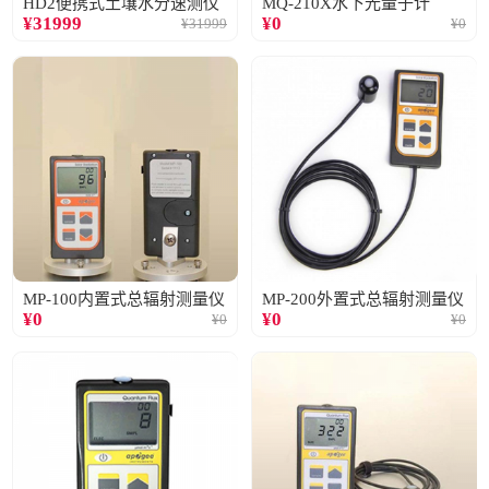
HD2便携式土壤水分速测仪
MQ-210X水下光量子计
¥
31999
¥
0
¥
31999
¥
0
MP-100内置式总辐射测量仪
MP-200外置式总辐射测量仪
¥
0
¥
0
¥
0
¥
0