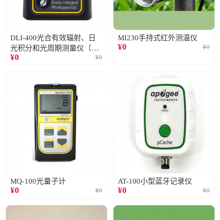
DLI-400光合有效辐射、日
MI230手持式红外测温仪
¥
0
¥
0
光积分和光周期测量仪（仅
¥
0
¥
0
阳光）
MQ-100光量子计
AT-100小型蓝牙记录仪
¥
0
¥
0
¥
0
¥
0