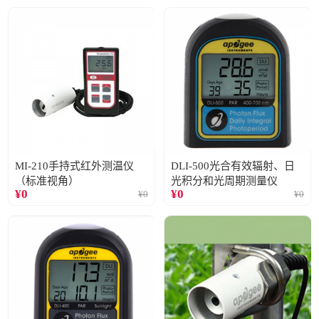
MI-210手持式红外测温仪
DLI-500光合有效辐射、日
（标准视角）
光积分和光周期测量仪
¥
0
¥
0
¥
0
¥
0