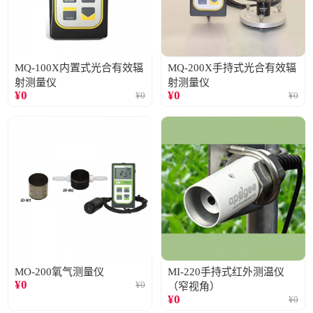
MQ-100X内置式光合有效辐
MQ-200X手持式光合有效辐
射测量仪
射测量仪
¥
0
¥
0
¥
0
¥
0
MO-200氧气测量仪
MI-220手持式红外测温仪
¥
0
¥
0
（窄视角）
¥
0
¥
0