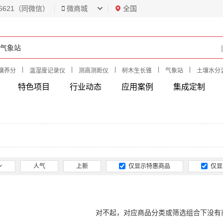
6621（同微信）
微商城
全国
|
|
|
|
|
壤养分
温湿度记录仪
测高测距仪
树木生长锥
气象站
土壤水分
特色项目
行业动态
应用案例
集成定制
人气
上新
仅显示特惠商品
仅显
对不起，对应商品分类或筛选组合下没有