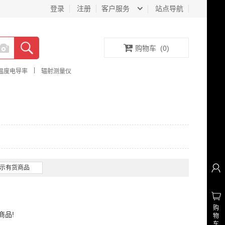
登录
注册
客户服务
站点导航
购物车
(
0
)
|
温度电导率
辐射测量仪
示有货商品
购
商品!
物
车