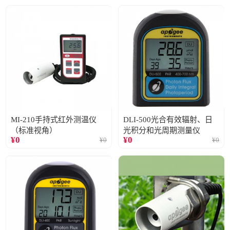
MI-210手持式红外测温仪
DLI-500光合有效辐射、日
（标准视角）
光积分和光周期测量仪
¥
0
¥
0
¥
0
¥
0