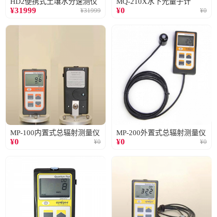
HD2便携式土壤水分速测仪
MQ-210X水下光量子计
¥
31999
¥
0
¥
31999
¥
0
MP-100内置式总辐射测量仪
MP-200外置式总辐射测量仪
¥
0
¥
0
¥
0
¥
0