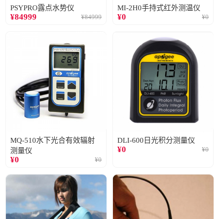
PSYPRO露点水势仪
MI-2H0手持式红外测温仪
¥
84999
¥
0
¥
84999
¥
0
MQ-510水下光合有效辐射
DLI-600日光积分测量仪
¥
0
¥
0
测量仪
¥
0
¥
0