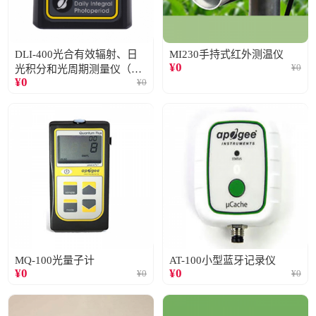
DLI-400光合有效辐射、日
MI230手持式红外测温仪
¥
0
¥
0
光积分和光周期测量仪（仅
¥
0
¥
0
阳光）
MQ-100光量子计
AT-100小型蓝牙记录仪
¥
0
¥
0
¥
0
¥
0