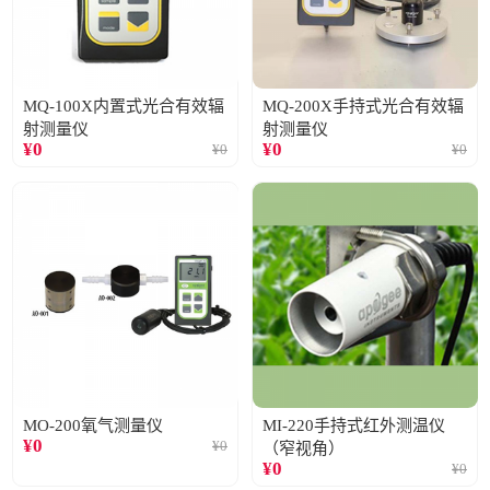
MQ-100X内置式光合有效辐
MQ-200X手持式光合有效辐
射测量仪
射测量仪
¥
0
¥
0
¥
0
¥
0
MO-200氧气测量仪
MI-220手持式红外测温仪
¥
0
¥
0
（窄视角）
¥
0
¥
0