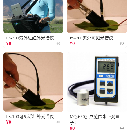
PS-300紫外近红外光谱仪
PS-200紫外可见光谱仪
¥
0
¥
0
¥
0
¥
0
PS-100可见近红外光谱仪
MQ-650扩展范围水下光量
¥
0
¥
0
子计
¥
0
¥
0