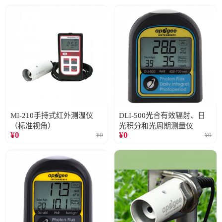
MI-210手持式红外测温仪
DLI-500光合有效辐射、日
（标准视角）
光积分和光周期测量仪
¥
0
¥
0
¥
0
¥
0