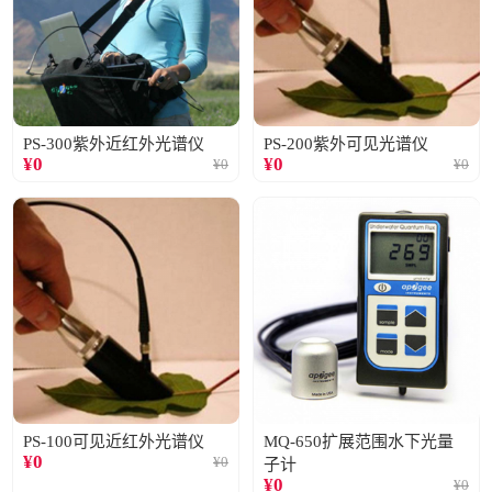
PS-300紫外近红外光谱仪
PS-200紫外可见光谱仪
¥
0
¥
0
¥
0
¥
0
PS-100可见近红外光谱仪
MQ-650扩展范围水下光量
¥
0
¥
0
子计
¥
0
¥
0