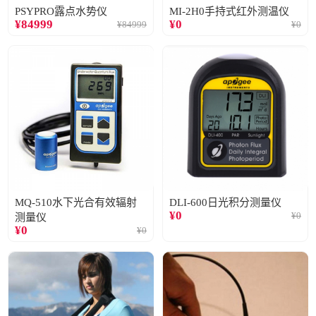
PSYPRO露点水势仪
MI-2H0手持式红外测温仪
¥
84999
¥
0
¥
84999
¥
0
MQ-510水下光合有效辐射
DLI-600日光积分测量仪
¥
0
¥
0
测量仪
¥
0
¥
0