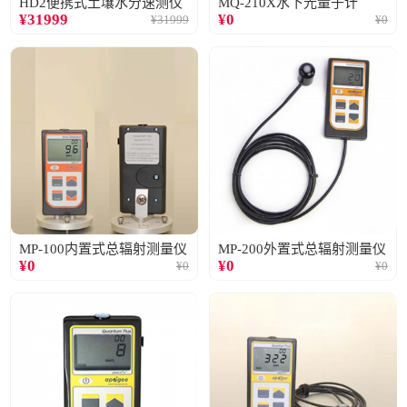
HD2便携式土壤水分速测仪
MQ-210X水下光量子计
¥
31999
¥
0
¥
31999
¥
0
MP-100内置式总辐射测量仪
MP-200外置式总辐射测量仪
¥
0
¥
0
¥
0
¥
0