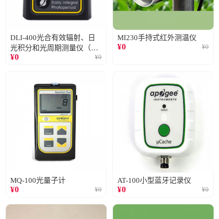
DLI-400光合有效辐射、日
MI230手持式红外测温仪
¥
0
¥
0
光积分和光周期测量仪（仅
¥
0
¥
0
阳光）
MQ-100光量子计
AT-100小型蓝牙记录仪
¥
0
¥
0
¥
0
¥
0