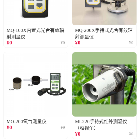
MQ-100X内置式光合有效辐
MQ-200X手持式光合有效辐
射测量仪
射测量仪
¥
0
¥
0
¥
0
¥
0
MO-200氧气测量仪
MI-220手持式红外测温仪
¥
0
¥
0
（窄视角）
¥
0
¥
0