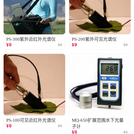
PS-300紫外近红外光谱仪
PS-200紫外可见光谱仪
¥
0
¥
0
¥
0
¥
0
PS-100可见近红外光谱仪
MQ-650扩展范围水下光量
¥
0
¥
0
子计
¥
0
¥
0