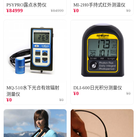
PSYPRO露点水势仪
MI-2H0手持式红外测温仪
¥
84999
¥
0
¥
84999
¥
0
MQ-510水下光合有效辐射
DLI-600日光积分测量仪
¥
0
¥
0
测量仪
¥
0
¥
0