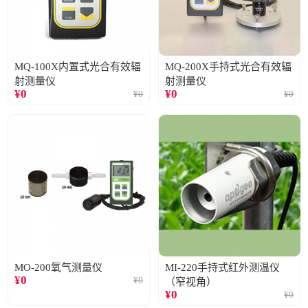
MQ-100X内置式光合有效辐
MQ-200X手持式光合有效辐
射测量仪
射测量仪
¥
0
¥
0
¥
0
¥
0
MO-200氧气测量仪
MI-220手持式红外测温仪
¥
0
¥
0
（窄视角）
¥
0
¥
0