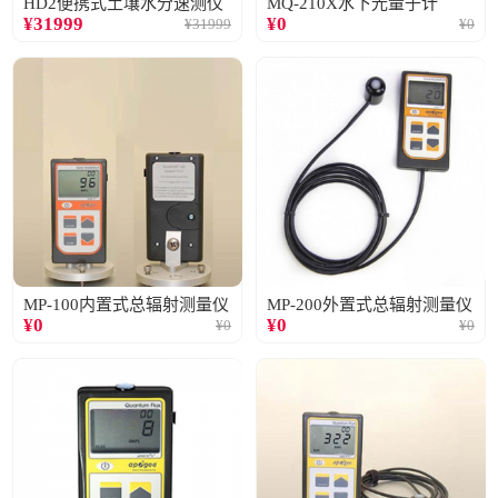
HD2便携式土壤水分速测仪
MQ-210X水下光量子计
¥
31999
¥
0
¥
31999
¥
0
MP-100内置式总辐射测量仪
MP-200外置式总辐射测量仪
¥
0
¥
0
¥
0
¥
0