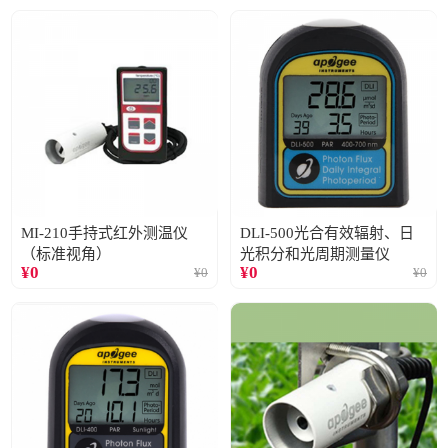
MI-210手持式红外测温仪
DLI-500光合有效辐射、日
（标准视角）
光积分和光周期测量仪
¥
0
¥
0
¥
0
¥
0