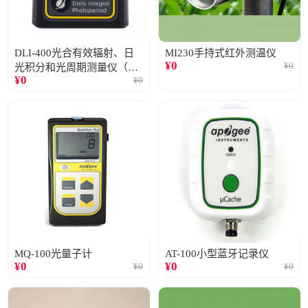
DLI-400光合有效辐射、日
MI230手持式红外测温仪
¥
0
¥
0
光积分和光周期测量仪（仅
¥
0
¥
0
阳光）
MQ-100光量子计
AT-100小型蓝牙记录仪
¥
0
¥
0
¥
0
¥
0