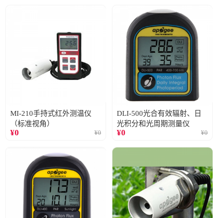
MI-210手持式红外测温仪
DLI-500光合有效辐射、日
（标准视角）
光积分和光周期测量仪
¥
0
¥
0
¥
0
¥
0