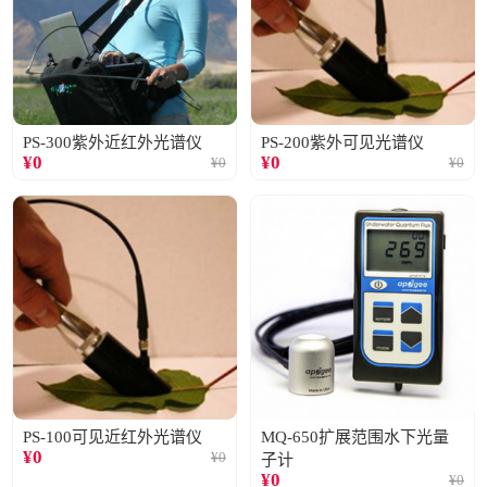
PS-300紫外近红外光谱仪
PS-200紫外可见光谱仪
¥
0
¥
0
¥
0
¥
0
PS-100可见近红外光谱仪
MQ-650扩展范围水下光量
¥
0
¥
0
子计
¥
0
¥
0