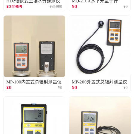
HD2便携式土壤水分速测仪
MQ-210X水下光量子计
¥
31999
¥
0
¥
31999
¥
0
MP-100内置式总辐射测量仪
MP-200外置式总辐射测量仪
¥
0
¥
0
¥
0
¥
0