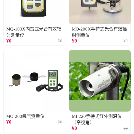
MQ-100X内置式光合有效辐
MQ-200X手持式光合有效辐
射测量仪
射测量仪
¥
0
¥
0
¥
0
¥
0
MO-200氧气测量仪
MI-220手持式红外测温仪
¥
0
¥
0
（窄视角）
¥
0
¥
0