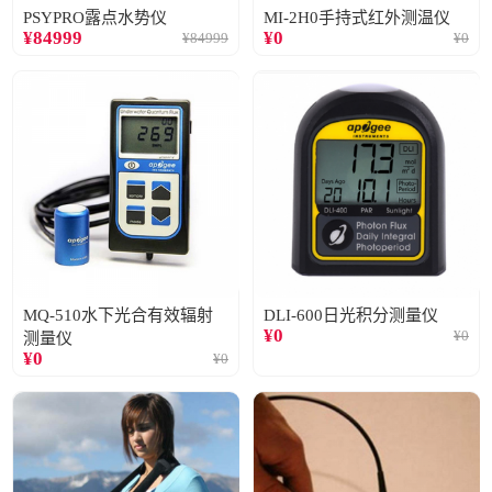
PSYPRO露点水势仪
MI-2H0手持式红外测温仪
¥
84999
¥
0
¥
84999
¥
0
MQ-510水下光合有效辐射
DLI-600日光积分测量仪
¥
0
¥
0
测量仪
¥
0
¥
0