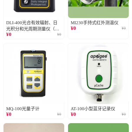
DLI-400光合有效辐射、日
MI230手持式红外测温仪
¥
0
¥
0
光积分和光周期测量仪（仅
¥
0
¥
0
阳光）
MQ-100光量子计
AT-100小型蓝牙记录仪
¥
0
¥
0
¥
0
¥
0