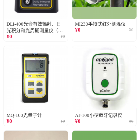
DLI-400光合有效辐射、日
MI230手持式红外测温仪
¥
0
¥
0
光积分和光周期测量仪（仅
¥
0
¥
0
阳光）
MQ-100光量子计
AT-100小型蓝牙记录仪
¥
0
¥
0
¥
0
¥
0