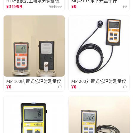
HD2便携式土壤水分速测仪
MQ-210X水下光量子计
¥
31999
¥
0
¥
31999
¥
0
MP-100内置式总辐射测量仪
MP-200外置式总辐射测量仪
¥
0
¥
0
¥
0
¥
0