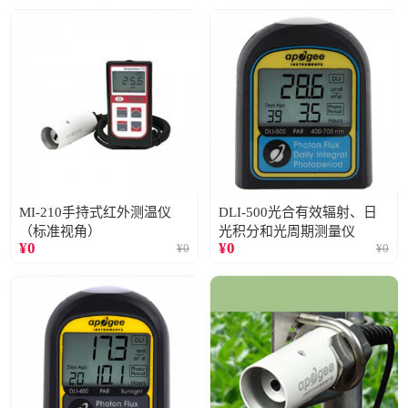
MI-210手持式红外测温仪
DLI-500光合有效辐射、日
（标准视角）
光积分和光周期测量仪
¥
0
¥
0
¥
0
¥
0