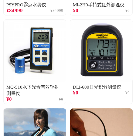
PSYPRO露点水势仪
MI-2H0手持式红外测温仪
¥
84999
¥
0
¥
84999
¥
0
MQ-510水下光合有效辐射
DLI-600日光积分测量仪
¥
0
¥
0
测量仪
¥
0
¥
0