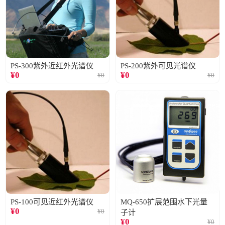
PS-300紫外近红外光谱仪
PS-200紫外可见光谱仪
¥
0
¥
0
¥
0
¥
0
PS-100可见近红外光谱仪
MQ-650扩展范围水下光量
¥
0
¥
0
子计
¥
0
¥
0