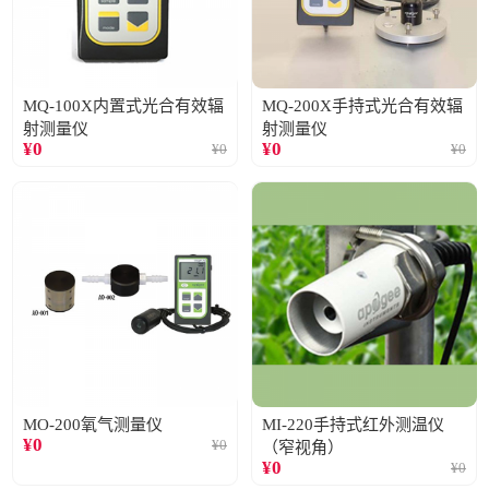
MQ-100X内置式光合有效辐
MQ-200X手持式光合有效辐
射测量仪
射测量仪
¥
0
¥
0
¥
0
¥
0
MO-200氧气测量仪
MI-220手持式红外测温仪
¥
0
¥
0
（窄视角）
¥
0
¥
0