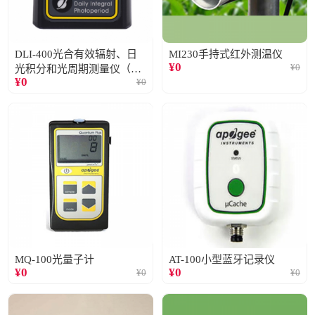
DLI-400光合有效辐射、日
MI230手持式红外测温仪
¥
0
¥
0
光积分和光周期测量仪（仅
¥
0
¥
0
阳光）
MQ-100光量子计
AT-100小型蓝牙记录仪
¥
0
¥
0
¥
0
¥
0