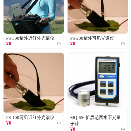
PS-300紫外近红外光谱仪
PS-200紫外可见光谱仪
¥
0
¥
0
¥
0
¥
0
PS-100可见近红外光谱仪
MQ-650扩展范围水下光量
¥
0
¥
0
子计
¥
0
¥
0