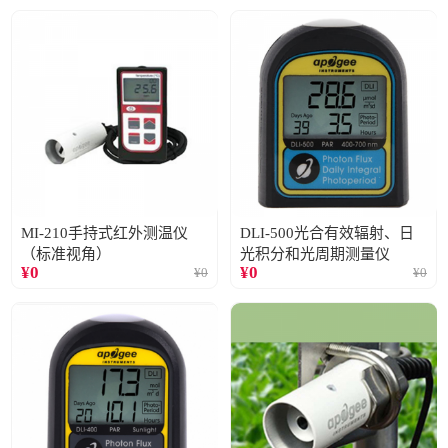
MI-210手持式红外测温仪
DLI-500光合有效辐射、日
（标准视角）
光积分和光周期测量仪
¥
0
¥
0
¥
0
¥
0