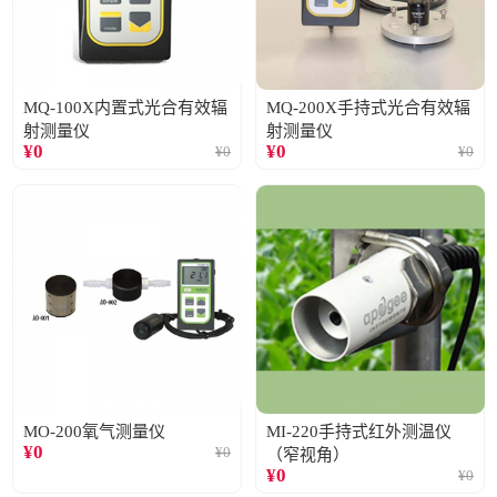
MQ-100X内置式光合有效辐
MQ-200X手持式光合有效辐
射测量仪
射测量仪
¥
0
¥
0
¥
0
¥
0
MO-200氧气测量仪
MI-220手持式红外测温仪
¥
0
¥
0
（窄视角）
¥
0
¥
0