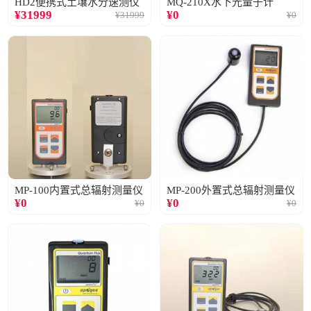
HD2便携式土壤水分速测仪
MQ-210X水下光量子计
¥
31999
¥
0
¥
31999
¥
0
MP-100内置式总辐射测量仪
MP-200外置式总辐射测量仪
¥
0
¥
0
¥
0
¥
0