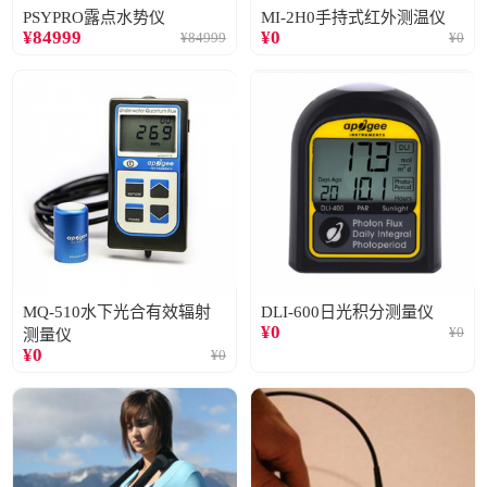
PSYPRO露点水势仪
MI-2H0手持式红外测温仪
¥
84999
¥
0
¥
84999
¥
0
MQ-510水下光合有效辐射
DLI-600日光积分测量仪
¥
0
¥
0
测量仪
¥
0
¥
0