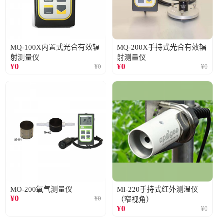
MQ-100X内置式光合有效辐
MQ-200X手持式光合有效辐
射测量仪
射测量仪
¥
0
¥
0
¥
0
¥
0
MO-200氧气测量仪
MI-220手持式红外测温仪
¥
0
¥
0
（窄视角）
¥
0
¥
0