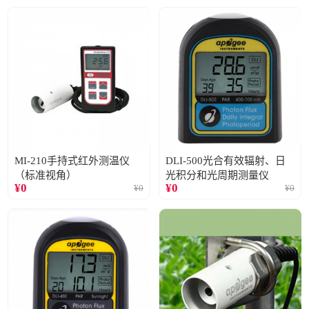
MI-210手持式红外测温仪
DLI-500光合有效辐射、日
（标准视角）
光积分和光周期测量仪
¥
0
¥
0
¥
0
¥
0