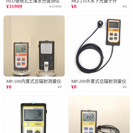
HD2便携式土壤水分速测仪
MQ-210X水下光量子计
¥
31999
¥
0
¥
31999
¥
0
MP-100内置式总辐射测量仪
MP-200外置式总辐射测量仪
¥
0
¥
0
¥
0
¥
0