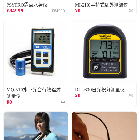
PSYPRO露点水势仪
MI-2H0手持式红外测温仪
¥
84999
¥
0
¥
84999
¥
0
MQ-510水下光合有效辐射
DLI-600日光积分测量仪
¥
0
¥
0
测量仪
¥
0
¥
0