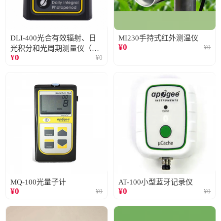
DLI-400光合有效辐射、日
MI230手持式红外测温仪
¥
0
¥
0
光积分和光周期测量仪（仅
¥
0
¥
0
阳光）
MQ-100光量子计
AT-100小型蓝牙记录仪
¥
0
¥
0
¥
0
¥
0