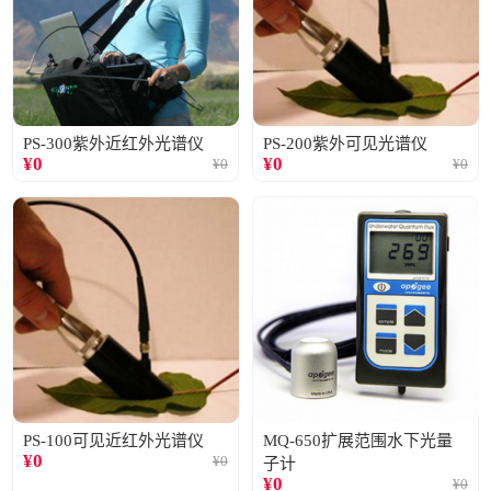
PS-300紫外近红外光谱仪
PS-200紫外可见光谱仪
¥
0
¥
0
¥
0
¥
0
PS-100可见近红外光谱仪
MQ-650扩展范围水下光量
¥
0
¥
0
子计
¥
0
¥
0