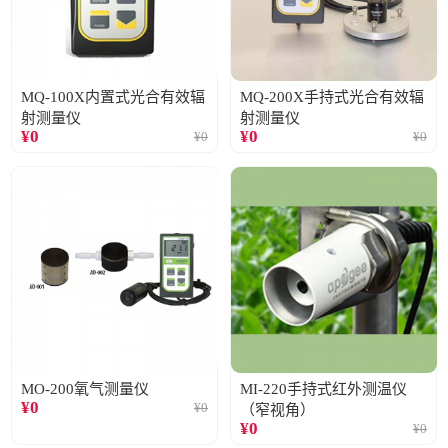
MQ-100X内置式光合有效辐
MQ-200X手持式光合有效辐
射测量仪
射测量仪
¥
0
¥
0
¥
0
¥
0
MO-200氧气测量仪
MI-220手持式红外测温仪
¥
0
¥
0
（窄视角）
¥
0
¥
0