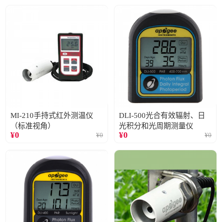
MI-210手持式红外测温仪
DLI-500光合有效辐射、日
（标准视角）
光积分和光周期测量仪
¥
0
¥
0
¥
0
¥
0