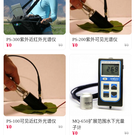
PS-300紫外近红外光谱仪
PS-200紫外可见光谱仪
¥
0
¥
0
¥
0
¥
0
PS-100可见近红外光谱仪
MQ-650扩展范围水下光量
¥
0
¥
0
子计
¥
0
¥
0