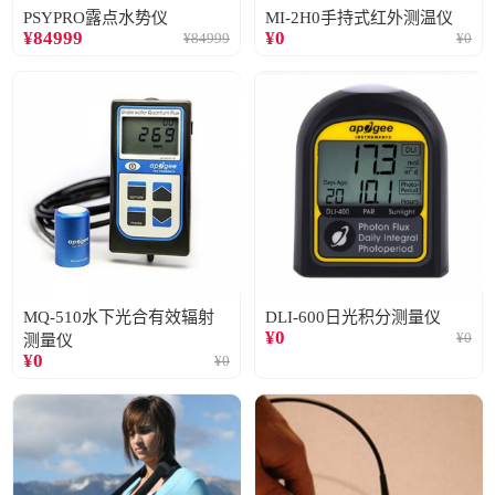
PSYPRO露点水势仪
MI-2H0手持式红外测温仪
¥
84999
¥
0
¥
84999
¥
0
MQ-510水下光合有效辐射
DLI-600日光积分测量仪
¥
0
¥
0
测量仪
¥
0
¥
0