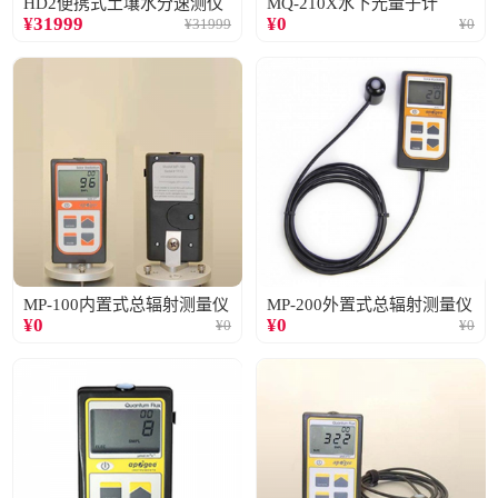
HD2便携式土壤水分速测仪
MQ-210X水下光量子计
¥
31999
¥
0
¥
31999
¥
0
MP-100内置式总辐射测量仪
MP-200外置式总辐射测量仪
¥
0
¥
0
¥
0
¥
0