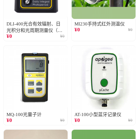
DLI-400光合有效辐射、日
MI230手持式红外测温仪
¥
0
¥
0
光积分和光周期测量仪（仅
¥
0
¥
0
阳光）
MQ-100光量子计
AT-100小型蓝牙记录仪
¥
0
¥
0
¥
0
¥
0