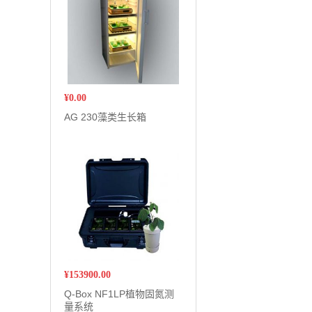
¥
0.00
AG 230藻类生长箱
¥
153900.00
Q-Box NF1LP植物固氮测
量系统