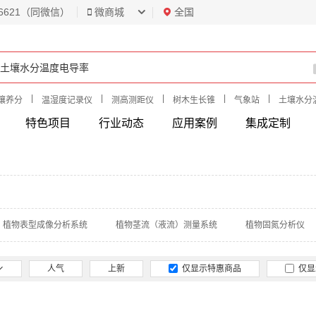
6621（同微信）
微商城
全国
|
|
|
|
|
壤养分
温湿度记录仪
测高测距仪
树木生长锥
气象站
土壤水分
特色项目
行业动态
应用案例
集成定制
植物表型成像分析系统
植物茎流（液流）测量系统
植物固氮分析仪
人气
上新
仅显示特惠商品
仅显