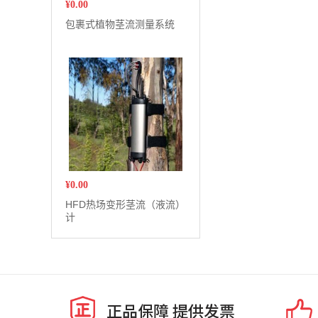
¥
0.00
包裹式植物茎流测量系统
¥
0.00
HFD热场变形茎流（液流）
计