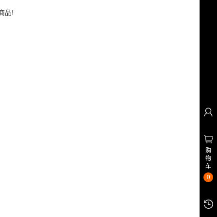
商品!
购
物
车
0