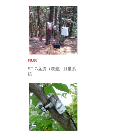
¥
0.00
SF-G茎流（液流）测量系
统