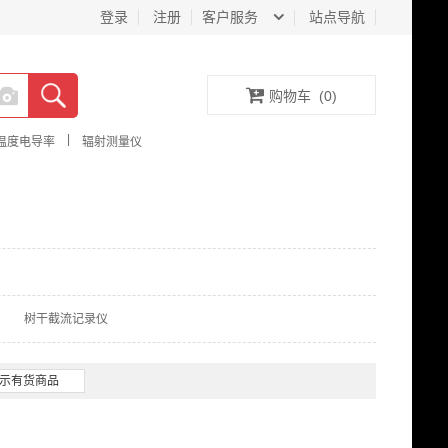
登录
注册
客户服务
站点导航
购物车
(
0
)
|
温度电导率
辐射测量仪
树干截流记录仪
示有货商品