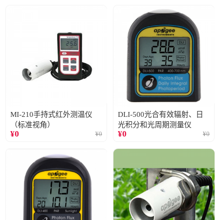
MI-210手持式红外测温仪
DLI-500光合有效辐射、日
（标准视角）
光积分和光周期测量仪
¥
0
¥
0
¥
0
¥
0