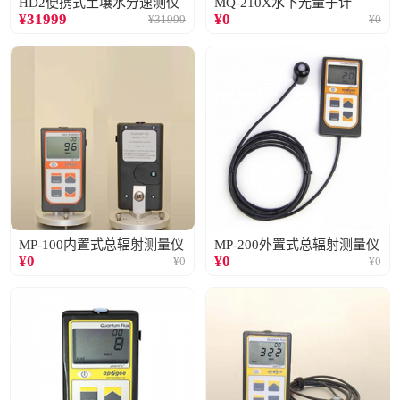
HD2便携式土壤水分速测仪
MQ-210X水下光量子计
¥
31999
¥
0
¥
31999
¥
0
MP-100内置式总辐射测量仪
MP-200外置式总辐射测量仪
¥
0
¥
0
¥
0
¥
0