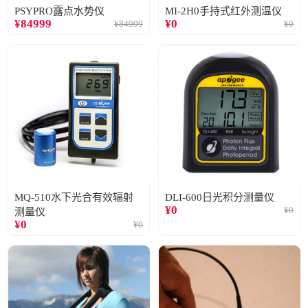
PSYPRO露点水势仪
MI-2H0手持式红外测温仪
¥
84999
¥
0
¥
84999
¥
0
MQ-510水下光合有效辐射
DLI-600日光积分测量仪
¥
0
¥
0
测量仪
¥
0
¥
0