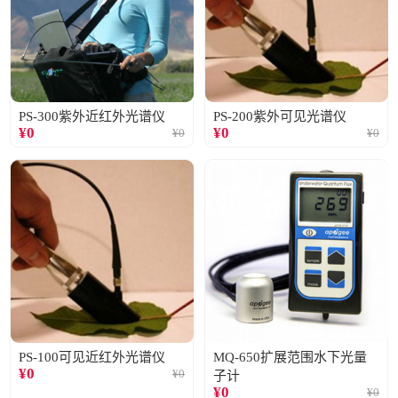
PS-300紫外近红外光谱仪
PS-200紫外可见光谱仪
¥
0
¥
0
¥
0
¥
0
PS-100可见近红外光谱仪
MQ-650扩展范围水下光量
¥
0
¥
0
子计
¥
0
¥
0