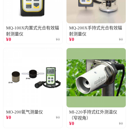
MQ-100X内置式光合有效辐
MQ-200X手持式光合有效辐
射测量仪
射测量仪
¥
0
¥
0
¥
0
¥
0
MO-200氧气测量仪
MI-220手持式红外测温仪
¥
0
¥
0
（窄视角）
¥
0
¥
0