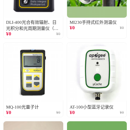
DLI-400光合有效辐射、日
MI230手持式红外测温仪
¥
0
¥
0
光积分和光周期测量仪（仅
¥
0
¥
0
阳光）
MQ-100光量子计
AT-100小型蓝牙记录仪
¥
0
¥
0
¥
0
¥
0