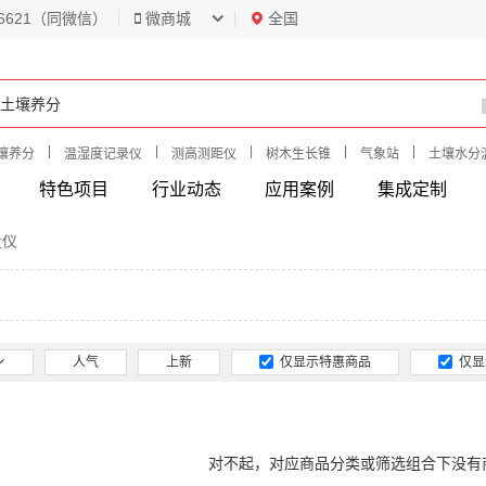
6621（同微信）
微商城
全国
|
|
|
|
|
壤养分
温湿度记录仪
测高测距仪
树木生长锥
气象站
土壤水分
特色项目
行业动态
应用案例
集成定制
量仪
人气
上新
仅显示特惠商品
仅显
对不起，对应商品分类或筛选组合下没有