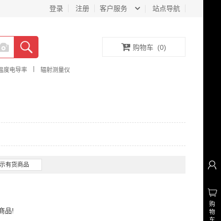
登录
注册
客户服务
站点导航
购物车
(
0
)
|
温度电导率
辐射测量仪
示有货商品
购
商品!
物
车