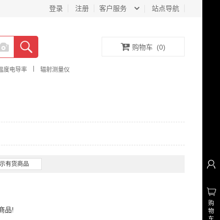
登录
注册
客户服务
站点导航
购物车
(
0
)
|
温度电导率
辐射测量仪
示有货商品
购
商品!
物
车