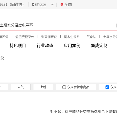
6621（同微信）
微商城
全国
|
|
|
|
|
壤养分
温湿度记录仪
测高测距仪
树木生长锥
气象站
土壤水分
特色项目
行业动态
应用案例
集成定制
量仪
人气
上新
仅显示特惠商品
仅显
对不起，对应商品分类或筛选组合下没有