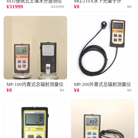
HD2便携式土壤水分速测仪
MQ-210X水下光量子计
¥
31999
¥
0
¥
31999
¥
0
MP-100内置式总辐射测量仪
MP-200外置式总辐射测量仪
¥
0
¥
0
¥
0
¥
0