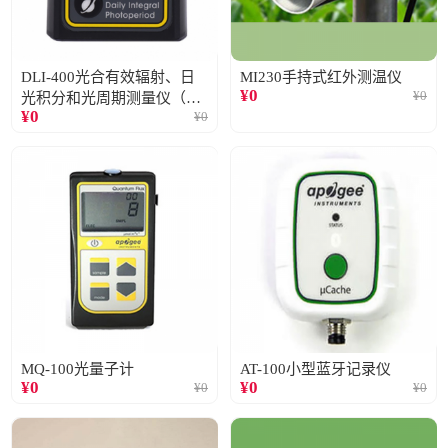
DLI-400光合有效辐射、日
MI230手持式红外测温仪
¥
0
¥
0
光积分和光周期测量仪（仅
¥
0
¥
0
阳光）
MQ-100光量子计
AT-100小型蓝牙记录仪
¥
0
¥
0
¥
0
¥
0