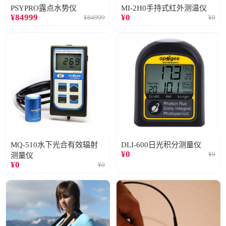
PSYPRO露点水势仪
MI-2H0手持式红外测温仪
¥
84999
¥
0
¥
84999
¥
0
MQ-510水下光合有效辐射
DLI-600日光积分测量仪
¥
0
¥
0
测量仪
¥
0
¥
0