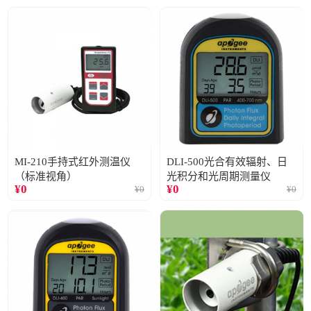
MI-210手持式红外测温仪
DLI-500光合有效辐射、日
（标准视角）
光积分和光周期测量仪
¥
0
¥
0
¥
0
¥
0