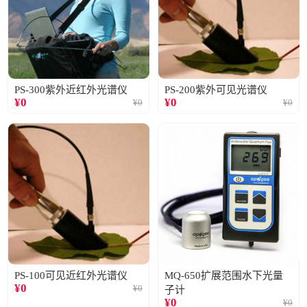
PS-300紫外近红外光谱仪
PS-200紫外可见光谱仪
¥
0
¥
0
¥
0
¥
0
PS-100可见近红外光谱仪
MQ-650扩展范围水下光量
¥
0
¥
0
子计
¥
0
¥
0