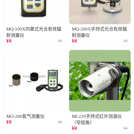
MQ-100X内置式光合有效辐
MQ-200X手持式光合有效辐
射测量仪
射测量仪
¥
0
¥
0
¥
0
¥
0
MO-200氧气测量仪
MI-220手持式红外测温仪
¥
0
¥
0
（窄视角）
¥
0
¥
0