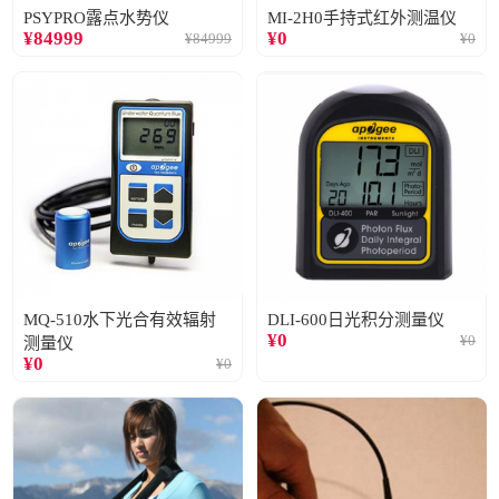
PSYPRO露点水势仪
MI-2H0手持式红外测温仪
¥
84999
¥
0
¥
84999
¥
0
MQ-510水下光合有效辐射
DLI-600日光积分测量仪
¥
0
¥
0
测量仪
¥
0
¥
0