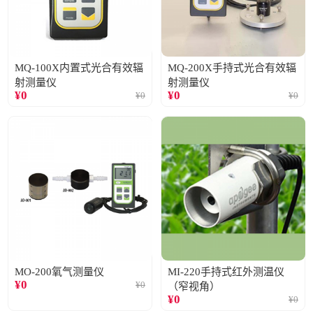
MQ-100X内置式光合有效辐
MQ-200X手持式光合有效辐
射测量仪
射测量仪
¥
0
¥
0
¥
0
¥
0
MO-200氧气测量仪
MI-220手持式红外测温仪
¥
0
¥
0
（窄视角）
¥
0
¥
0