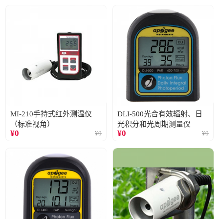
MI-210手持式红外测温仪
DLI-500光合有效辐射、日
（标准视角）
光积分和光周期测量仪
¥
0
¥
0
¥
0
¥
0