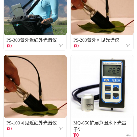
PS-300紫外近红外光谱仪
PS-200紫外可见光谱仪
¥
0
¥
0
¥
0
¥
0
PS-100可见近红外光谱仪
MQ-650扩展范围水下光量
¥
0
¥
0
子计
¥
0
¥
0