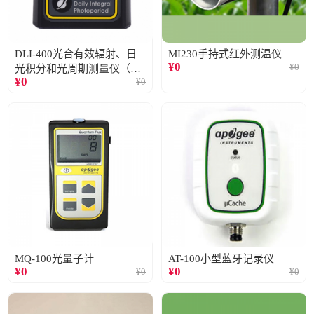
DLI-400光合有效辐射、日
MI230手持式红外测温仪
¥
0
¥
0
光积分和光周期测量仪（仅
¥
0
¥
0
阳光）
MQ-100光量子计
AT-100小型蓝牙记录仪
¥
0
¥
0
¥
0
¥
0