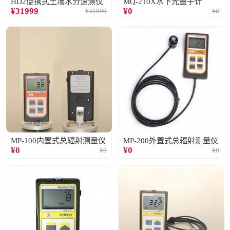
HD2便携式土壤水分速测仪
MQ-210X水下光量子计
¥
31999
¥
0
¥
31999
¥
0
MP-100内置式总辐射测量仪
MP-200外置式总辐射测量仪
¥
0
¥
0
¥
0
¥
0