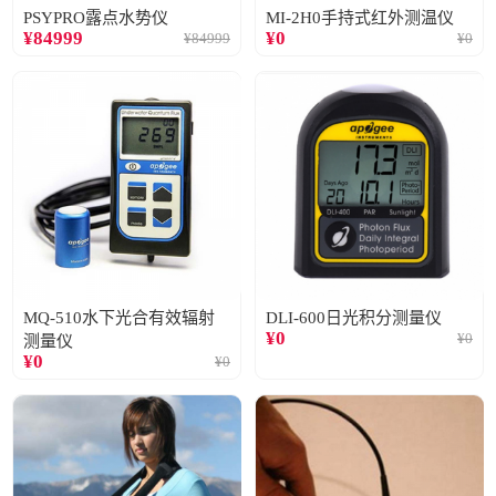
PSYPRO露点水势仪
MI-2H0手持式红外测温仪
¥
84999
¥
0
¥
84999
¥
0
MQ-510水下光合有效辐射
DLI-600日光积分测量仪
¥
0
¥
0
测量仪
¥
0
¥
0