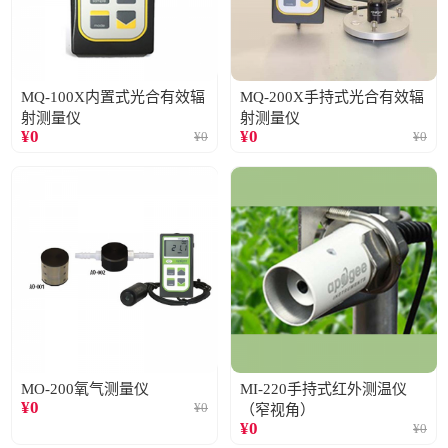
MQ-100X内置式光合有效辐
MQ-200X手持式光合有效辐
射测量仪
射测量仪
¥
0
¥
0
¥
0
¥
0
MO-200氧气测量仪
MI-220手持式红外测温仪
¥
0
¥
0
（窄视角）
¥
0
¥
0