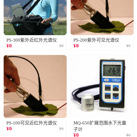
PS-300紫外近红外光谱仪
PS-200紫外可见光谱仪
¥
0
¥
0
¥
0
¥
0
PS-100可见近红外光谱仪
MQ-650扩展范围水下光量
¥
0
¥
0
子计
¥
0
¥
0