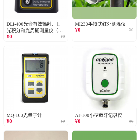
DLI-400光合有效辐射、日
MI230手持式红外测温仪
¥
0
¥
0
光积分和光周期测量仪（仅
¥
0
¥
0
阳光）
MQ-100光量子计
AT-100小型蓝牙记录仪
¥
0
¥
0
¥
0
¥
0