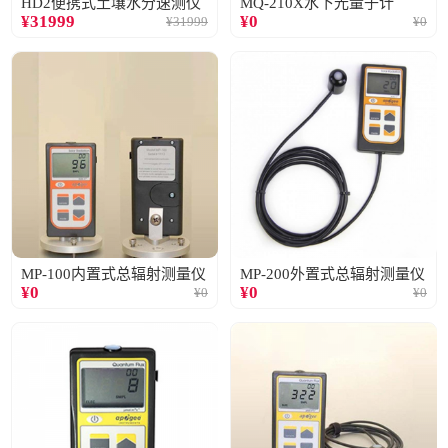
HD2便携式土壤水分速测仪
MQ-210X水下光量子计
¥
31999
¥
0
¥
31999
¥
0
MP-100内置式总辐射测量仪
MP-200外置式总辐射测量仪
¥
0
¥
0
¥
0
¥
0