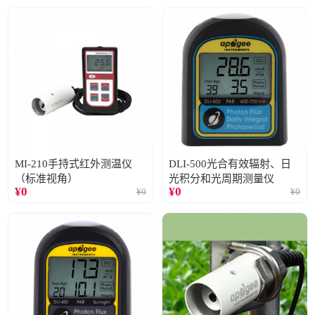
MI-210手持式红外测温仪
DLI-500光合有效辐射、日
（标准视角）
光积分和光周期测量仪
¥
0
¥
0
¥
0
¥
0