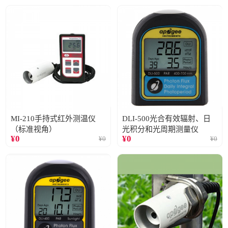
MI-210手持式红外测温仪
DLI-500光合有效辐射、日
（标准视角）
光积分和光周期测量仪
¥
0
¥
0
¥
0
¥
0