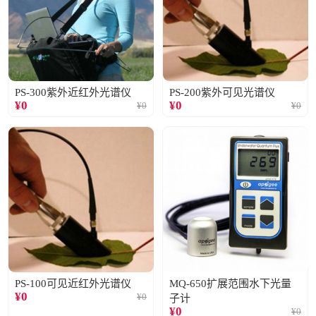
PS-300紫外近红外光谱仪
PS-200紫外可见光谱仪
¥
0
¥
0
¥
0
¥
0
PS-100可见近红外光谱仪
MQ-650扩展范围水下光量
¥
0
¥
0
子计
¥
0
¥
0