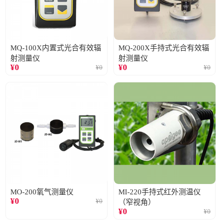
MQ-100X内置式光合有效辐
MQ-200X手持式光合有效辐
射测量仪
射测量仪
¥
0
¥
0
¥
0
¥
0
MO-200氧气测量仪
MI-220手持式红外测温仪
¥
0
¥
0
（窄视角）
¥
0
¥
0