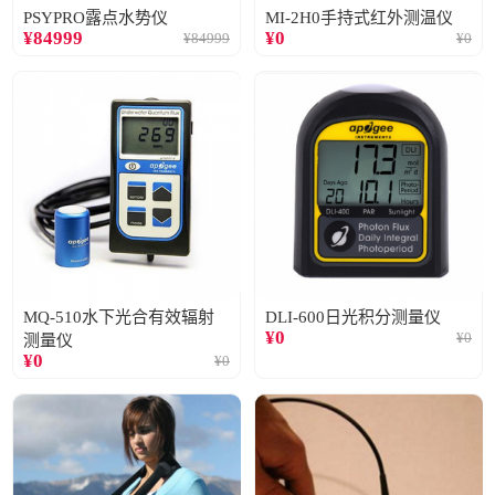
PSYPRO露点水势仪
MI-2H0手持式红外测温仪
¥
84999
¥
0
¥
84999
¥
0
MQ-510水下光合有效辐射
DLI-600日光积分测量仪
¥
0
¥
0
测量仪
¥
0
¥
0