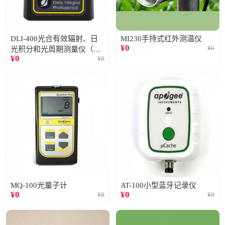
DLI-400光合有效辐射、日
MI230手持式红外测温仪
¥
0
¥
0
光积分和光周期测量仪（仅
¥
0
¥
0
阳光）
MQ-100光量子计
AT-100小型蓝牙记录仪
¥
0
¥
0
¥
0
¥
0