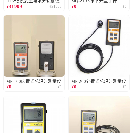
HD2便携式土壤水分速测仪
MQ-210X水下光量子计
¥
31999
¥
0
¥
31999
¥
0
MP-100内置式总辐射测量仪
MP-200外置式总辐射测量仪
¥
0
¥
0
¥
0
¥
0