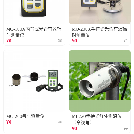
MQ-100X内置式光合有效辐
MQ-200X手持式光合有效辐
射测量仪
射测量仪
¥
0
¥
0
¥
0
¥
0
MO-200氧气测量仪
MI-220手持式红外测温仪
¥
0
¥
0
（窄视角）
¥
0
¥
0