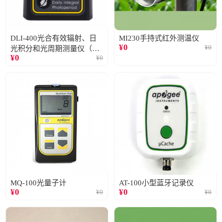
DLI-400光合有效辐射、日
MI230手持式红外测温仪
¥
0
¥
0
光积分和光周期测量仪（仅
¥
0
¥
0
阳光）
MQ-100光量子计
AT-100小型蓝牙记录仪
¥
0
¥
0
¥
0
¥
0