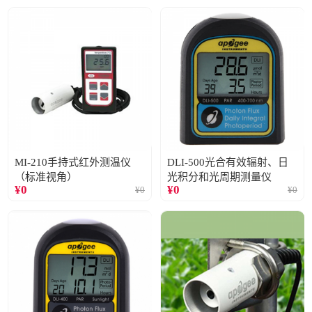
MI-210手持式红外测温仪
DLI-500光合有效辐射、日
（标准视角）
光积分和光周期测量仪
¥
0
¥
0
¥
0
¥
0