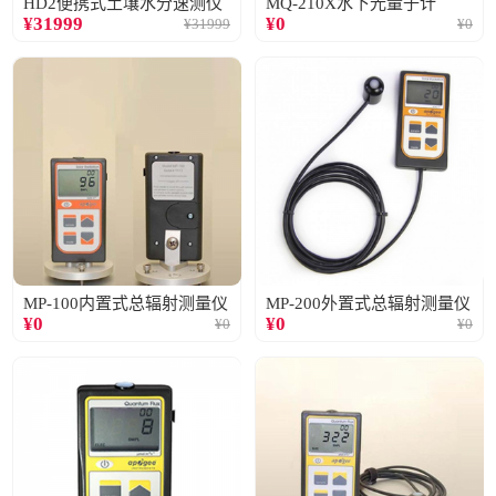
HD2便携式土壤水分速测仪
MQ-210X水下光量子计
¥
31999
¥
0
¥
31999
¥
0
MP-100内置式总辐射测量仪
MP-200外置式总辐射测量仪
¥
0
¥
0
¥
0
¥
0