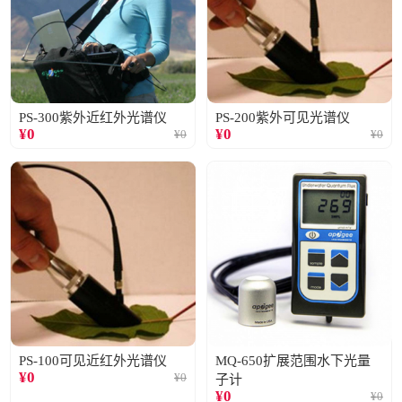
PS-300紫外近红外光谱仪
PS-200紫外可见光谱仪
¥
0
¥
0
¥
0
¥
0
PS-100可见近红外光谱仪
MQ-650扩展范围水下光量
¥
0
¥
0
子计
¥
0
¥
0