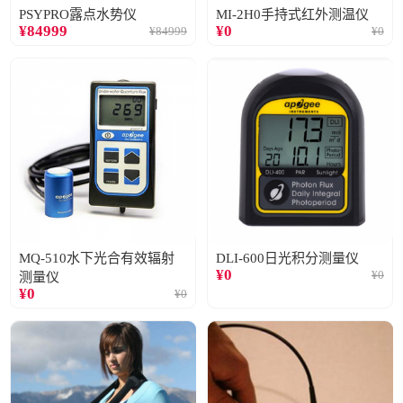
PSYPRO露点水势仪
MI-2H0手持式红外测温仪
¥
84999
¥
0
¥
84999
¥
0
MQ-510水下光合有效辐射
DLI-600日光积分测量仪
¥
0
¥
0
测量仪
¥
0
¥
0