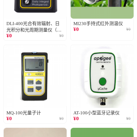
DLI-400光合有效辐射、日
MI230手持式红外测温仪
¥
0
¥
0
光积分和光周期测量仪（仅
¥
0
¥
0
阳光）
MQ-100光量子计
AT-100小型蓝牙记录仪
¥
0
¥
0
¥
0
¥
0