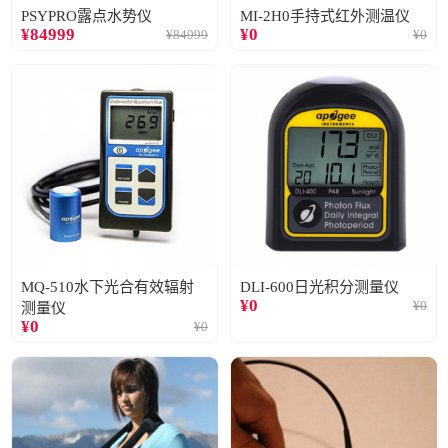
PSYPRO露点水势仪
MI-2H0手持式红外测温仪
¥
84999
¥
0
¥
84999
¥
0
MQ-510水下光合有效辐射
DLI-600日光积分测量仪
¥
0
¥
0
测量仪
¥
0
¥
0