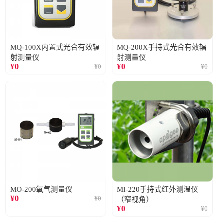
MQ-100X内置式光合有效辐
MQ-200X手持式光合有效辐
射测量仪
射测量仪
¥
0
¥
0
¥
0
¥
0
MO-200氧气测量仪
MI-220手持式红外测温仪
¥
0
¥
0
（窄视角）
¥
0
¥
0