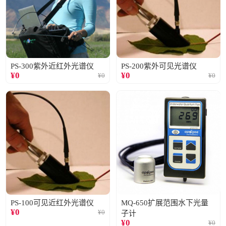
PS-300紫外近红外光谱仪
PS-200紫外可见光谱仪
¥
0
¥
0
¥
0
¥
0
PS-100可见近红外光谱仪
MQ-650扩展范围水下光量
¥
0
¥
0
子计
¥
0
¥
0