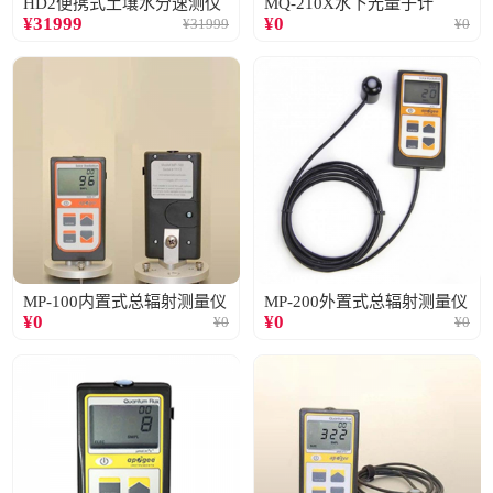
HD2便携式土壤水分速测仪
MQ-210X水下光量子计
¥
31999
¥
0
¥
31999
¥
0
MP-100内置式总辐射测量仪
MP-200外置式总辐射测量仪
¥
0
¥
0
¥
0
¥
0