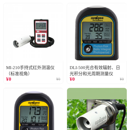
MI-210手持式红外测温仪
DLI-500光合有效辐射、日
（标准视角）
光积分和光周期测量仪
¥
0
¥
0
¥
0
¥
0