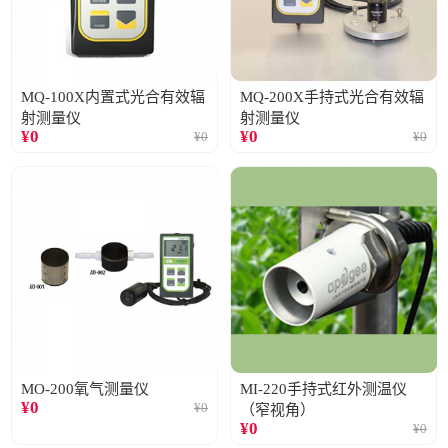
MQ-100X内置式光合有效辐
MQ-200X手持式光合有效辐
射测量仪
射测量仪
¥
0
¥
0
¥
0
¥
0
MO-200氧气测量仪
MI-220手持式红外测温仪
¥
0
¥
0
（窄视角）
¥
0
¥
0