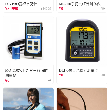
PSYPRO露点水势仪
MI-2H0手持式红外测温仪
¥
84999
¥
0
¥
84999
¥
0
MQ-510水下光合有效辐射
DLI-600日光积分测量仪
¥
0
¥
0
测量仪
¥
0
¥
0