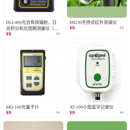
DLI-400光合有效辐射、日
MI230手持式红外测温仪
¥
0
¥
0
光积分和光周期测量仪（仅
¥
0
¥
0
阳光）
MQ-100光量子计
AT-100小型蓝牙记录仪
¥
0
¥
0
¥
0
¥
0