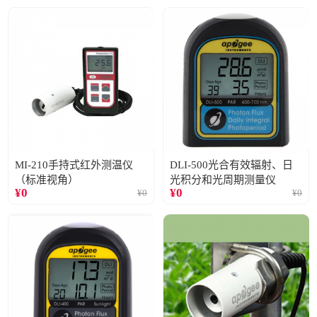
MI-210手持式红外测温仪
DLI-500光合有效辐射、日
（标准视角）
光积分和光周期测量仪
¥
0
¥
0
¥
0
¥
0