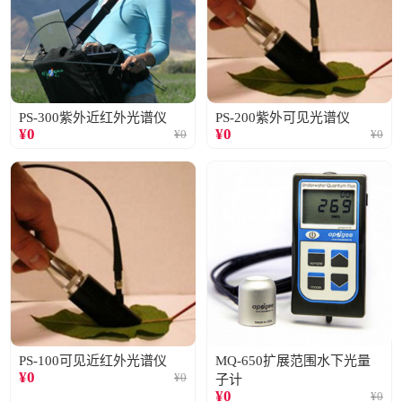
PS-300紫外近红外光谱仪
PS-200紫外可见光谱仪
¥
0
¥
0
¥
0
¥
0
PS-100可见近红外光谱仪
MQ-650扩展范围水下光量
¥
0
¥
0
子计
¥
0
¥
0