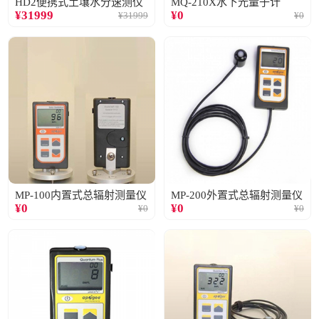
HD2便携式土壤水分速测仪
MQ-210X水下光量子计
¥
31999
¥
0
¥
31999
¥
0
MP-100内置式总辐射测量仪
MP-200外置式总辐射测量仪
¥
0
¥
0
¥
0
¥
0