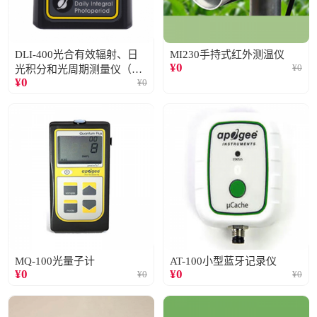
DLI-400光合有效辐射、日
MI230手持式红外测温仪
¥
0
¥
0
光积分和光周期测量仪（仅
¥
0
¥
0
阳光）
MQ-100光量子计
AT-100小型蓝牙记录仪
¥
0
¥
0
¥
0
¥
0