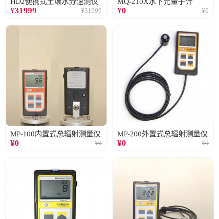
HD2便携式土壤水分速测仪
MQ-210X水下光量子计
¥
31999
¥
0
¥
31999
¥
0
MP-100内置式总辐射测量仪
MP-200外置式总辐射测量仪
¥
0
¥
0
¥
0
¥
0