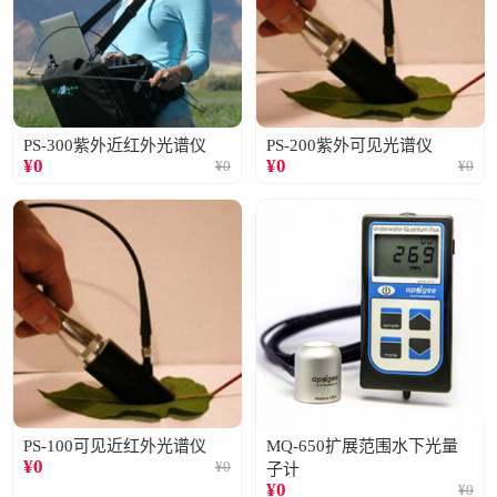
PS-300紫外近红外光谱仪
PS-200紫外可见光谱仪
¥
0
¥
0
¥
0
¥
0
PS-100可见近红外光谱仪
MQ-650扩展范围水下光量
¥
0
¥
0
子计
¥
0
¥
0