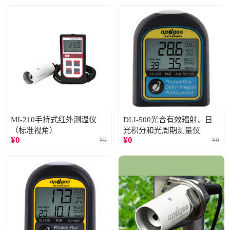
MI-210手持式红外测温仪
DLI-500光合有效辐射、日
（标准视角）
光积分和光周期测量仪
¥
0
¥
0
¥
0
¥
0