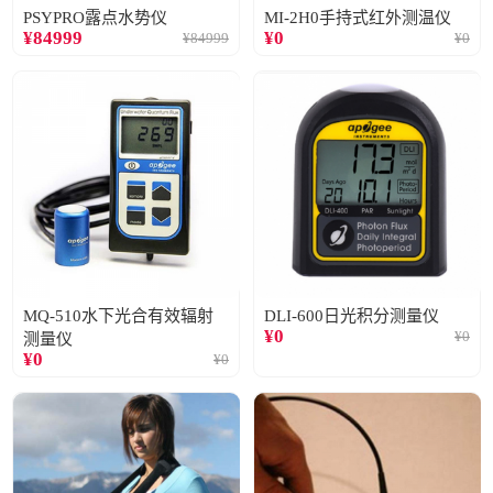
PSYPRO露点水势仪
MI-2H0手持式红外测温仪
¥
84999
¥
0
¥
84999
¥
0
MQ-510水下光合有效辐射
DLI-600日光积分测量仪
¥
0
¥
0
测量仪
¥
0
¥
0