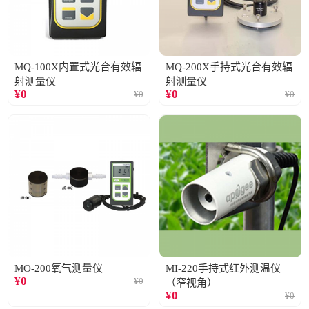
MQ-100X内置式光合有效辐
MQ-200X手持式光合有效辐
射测量仪
射测量仪
¥
0
¥
0
¥
0
¥
0
MO-200氧气测量仪
MI-220手持式红外测温仪
¥
0
¥
0
（窄视角）
¥
0
¥
0