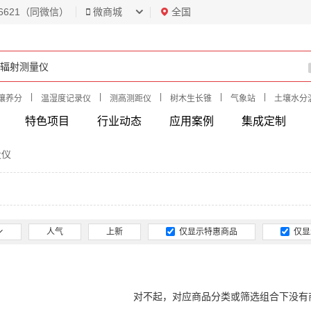
6621（同微信）
微商城
全国
|
|
|
|
|
壤养分
温湿度记录仪
测高测距仪
树木生长锥
气象站
土壤水分
特色项目
行业动态
应用案例
集成定制
量仪
人气
上新
仅显示特惠商品
仅显
对不起，对应商品分类或筛选组合下没有