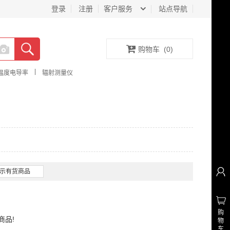
登录
注册
客户服务
站点导航
购物车
(
0
)
|
温度电导率
辐射测量仪
示有货商品
购
商品!
物
车