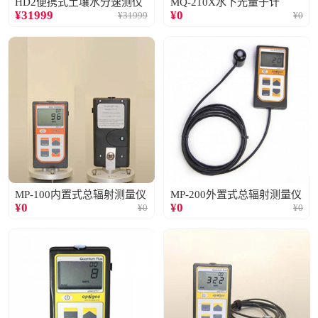
HD2便携式土壤水分速测仪
MQ-210X水下光量子计
¥
31999
¥
0
¥
31999
¥
0
MP-100内置式总辐射测量仪
MP-200外置式总辐射测量仪
¥
0
¥
0
¥
0
¥
0