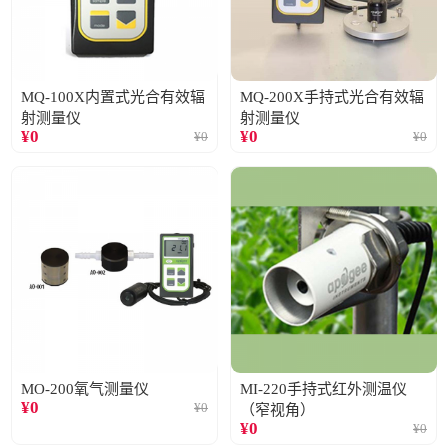
MQ-100X内置式光合有效辐
MQ-200X手持式光合有效辐
射测量仪
射测量仪
¥
0
¥
0
¥
0
¥
0
MO-200氧气测量仪
MI-220手持式红外测温仪
¥
0
¥
0
（窄视角）
¥
0
¥
0