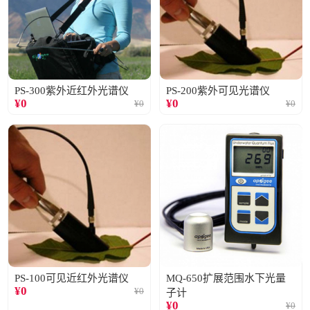
PS-300紫外近红外光谱仪
PS-200紫外可见光谱仪
¥
0
¥
0
¥
0
¥
0
PS-100可见近红外光谱仪
MQ-650扩展范围水下光量
¥
0
¥
0
子计
¥
0
¥
0