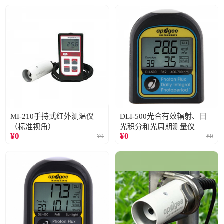
MI-210手持式红外测温仪
DLI-500光合有效辐射、日
（标准视角）
光积分和光周期测量仪
¥
0
¥
0
¥
0
¥
0