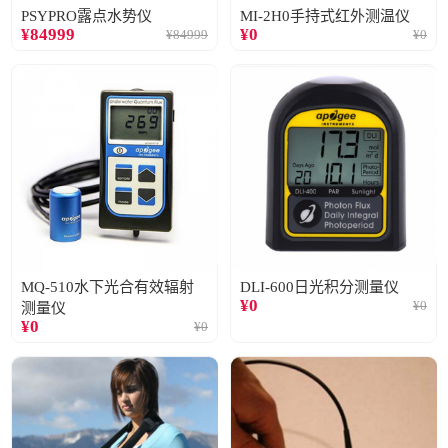
PSYPRO露点水势仪
MI-2H0手持式红外测温仪
¥
84999
¥
0
¥
84999
¥
0
MQ-510水下光合有效辐射
DLI-600日光积分测量仪
¥
0
¥
0
测量仪
¥
0
¥
0