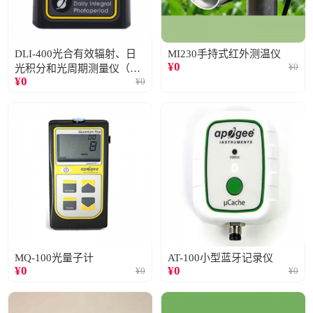
DLI-400光合有效辐射、日
MI230手持式红外测温仪
¥
0
¥
0
光积分和光周期测量仪（仅
¥
0
¥
0
阳光）
MQ-100光量子计
AT-100小型蓝牙记录仪
¥
0
¥
0
¥
0
¥
0