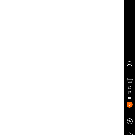
购
物
车
0