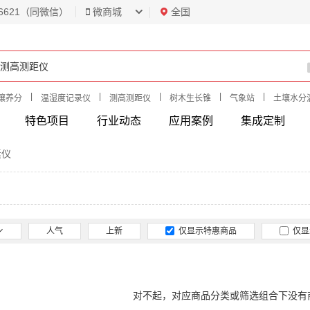
6621（同微信）
微商城
全国
|
|
|
|
|
壤养分
温湿度记录仪
测高测距仪
树木生长锥
气象站
土壤水分
特色项目
行业动态
应用案例
集成定制
素仪
人气
上新
仅显示特惠商品
仅显
对不起，对应商品分类或筛选组合下没有