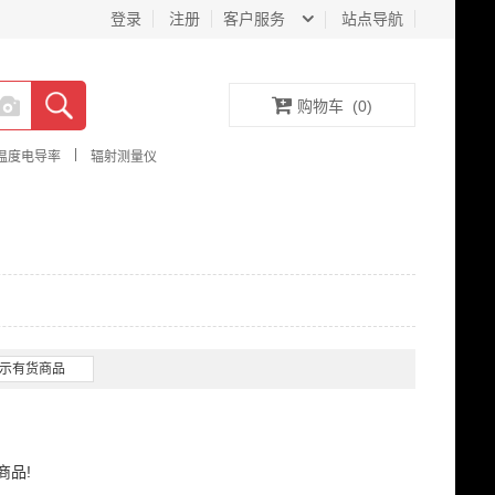
登录
注册
客户服务
站点导航
购物车
(
0
)
|
温度电导率
辐射测量仪
示有货商品
商品!