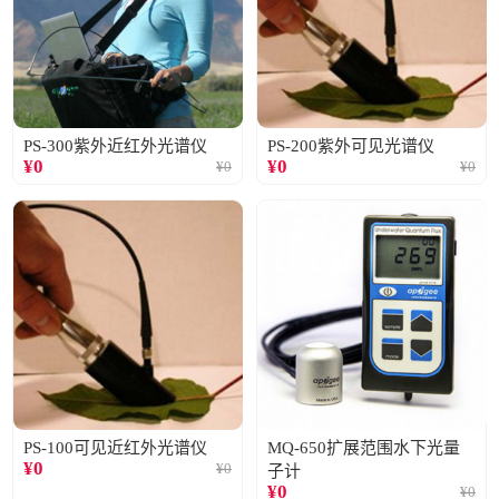
PS-300紫外近红外光谱仪
PS-200紫外可见光谱仪
¥
0
¥
0
¥
0
¥
0
PS-100可见近红外光谱仪
MQ-650扩展范围水下光量
¥
0
¥
0
子计
¥
0
¥
0