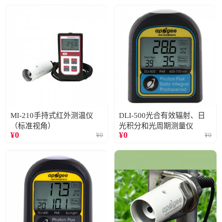
MI-210手持式红外测温仪
DLI-500光合有效辐射、日
（标准视角）
光积分和光周期测量仪
¥
0
¥
0
¥
0
¥
0