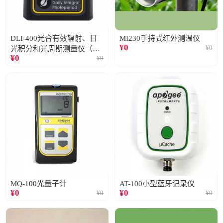
DLI-400光合有效辐射、日
MI230手持式红外测温仪
¥
0
¥
0
光积分和光周期测量仪（仅
¥
0
¥
0
阳光）
MQ-100光量子计
AT-100小型蓝牙记录仪
¥
0
¥
0
¥
0
¥
0