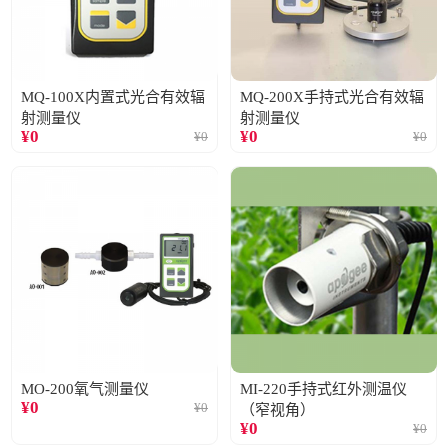
MQ-100X内置式光合有效辐
MQ-200X手持式光合有效辐
射测量仪
射测量仪
¥
0
¥
0
¥
0
¥
0
MO-200氧气测量仪
MI-220手持式红外测温仪
¥
0
¥
0
（窄视角）
¥
0
¥
0