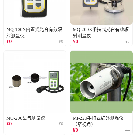
MQ-100X内置式光合有效辐
MQ-200X手持式光合有效辐
射测量仪
射测量仪
¥
0
¥
0
¥
0
¥
0
MO-200氧气测量仪
MI-220手持式红外测温仪
¥
0
¥
0
（窄视角）
¥
0
¥
0