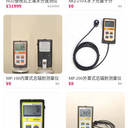
HD2便携式土壤水分速测仪
MQ-210X水下光量子计
¥
31999
¥
0
¥
31999
¥
0
MP-100内置式总辐射测量仪
MP-200外置式总辐射测量仪
¥
0
¥
0
¥
0
¥
0