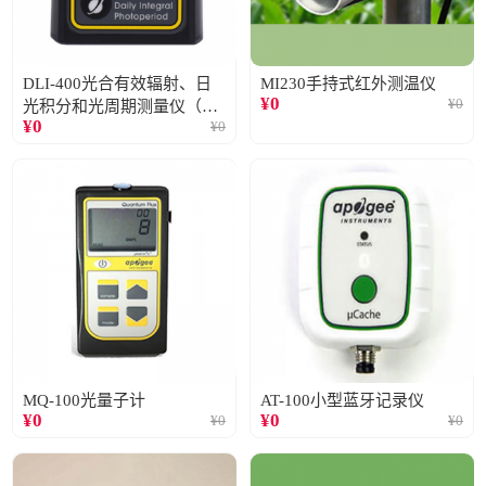
DLI-400光合有效辐射、日
MI230手持式红外测温仪
¥
0
¥
0
光积分和光周期测量仪（仅
¥
0
¥
0
阳光）
MQ-100光量子计
AT-100小型蓝牙记录仪
¥
0
¥
0
¥
0
¥
0