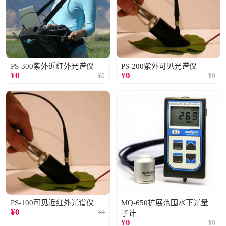
PS-300紫外近红外光谱仪
PS-200紫外可见光谱仪
¥
0
¥
0
¥
0
¥
0
PS-100可见近红外光谱仪
MQ-650扩展范围水下光量
¥
0
¥
0
子计
¥
0
¥
0