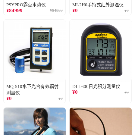
PSYPRO露点水势仪
MI-2H0手持式红外测温仪
¥
84999
¥
0
¥
84999
¥
0
MQ-510水下光合有效辐射
DLI-600日光积分测量仪
¥
0
¥
0
测量仪
¥
0
¥
0