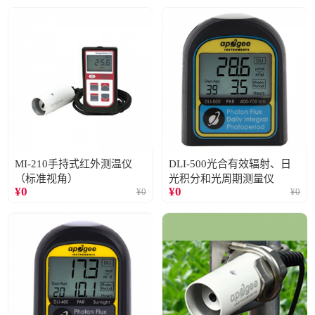
MI-210手持式红外测温仪
DLI-500光合有效辐射、日
（标准视角）
光积分和光周期测量仪
¥
0
¥
0
¥
0
¥
0