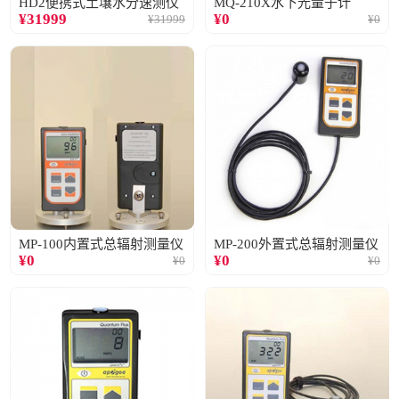
HD2便携式土壤水分速测仪
MQ-210X水下光量子计
¥
31999
¥
0
¥
31999
¥
0
MP-100内置式总辐射测量仪
MP-200外置式总辐射测量仪
¥
0
¥
0
¥
0
¥
0