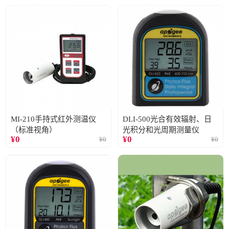
MI-210手持式红外测温仪
DLI-500光合有效辐射、日
（标准视角）
光积分和光周期测量仪
¥
0
¥
0
¥
0
¥
0