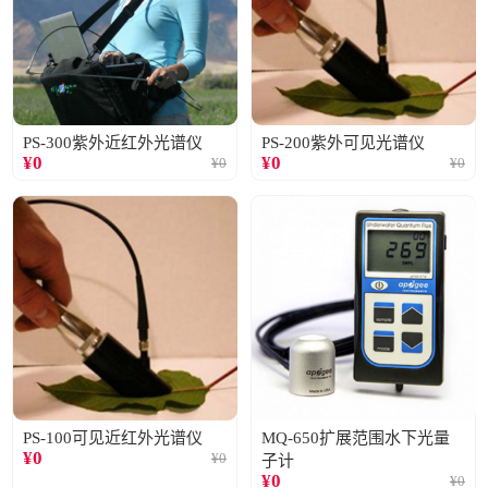
PS-300紫外近红外光谱仪
PS-200紫外可见光谱仪
¥
0
¥
0
¥
0
¥
0
PS-100可见近红外光谱仪
MQ-650扩展范围水下光量
¥
0
¥
0
子计
¥
0
¥
0