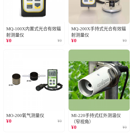
MQ-100X内置式光合有效辐
MQ-200X手持式光合有效辐
射测量仪
射测量仪
¥
0
¥
0
¥
0
¥
0
MO-200氧气测量仪
MI-220手持式红外测温仪
¥
0
¥
0
（窄视角）
¥
0
¥
0