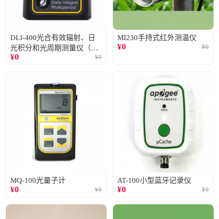
DLI-400光合有效辐射、日
MI230手持式红外测温仪
¥
0
¥
0
光积分和光周期测量仪（仅
¥
0
¥
0
阳光）
MQ-100光量子计
AT-100小型蓝牙记录仪
¥
0
¥
0
¥
0
¥
0