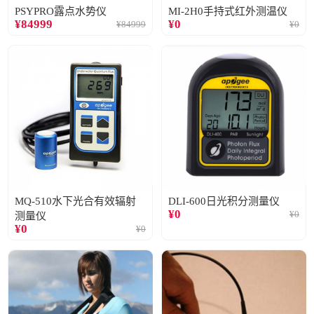
PSYPRO露点水势仪
MI-2H0手持式红外测温仪
¥
84999
¥
0
¥
84999
¥
0
MQ-510水下光合有效辐射
DLI-600日光积分测量仪
¥
0
¥
0
测量仪
¥
0
¥
0