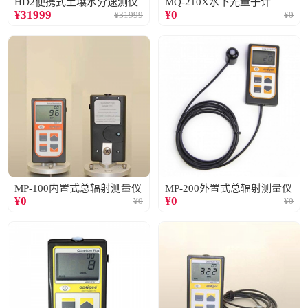
HD2便携式土壤水分速测仪
MQ-210X水下光量子计
¥
31999
¥
0
¥
31999
¥
0
MP-100内置式总辐射测量仪
MP-200外置式总辐射测量仪
¥
0
¥
0
¥
0
¥
0