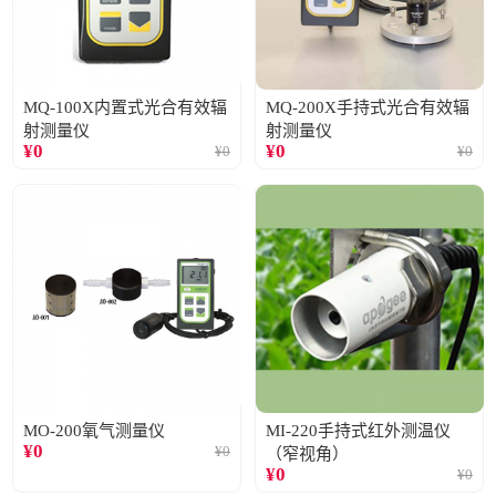
MQ-100X内置式光合有效辐
MQ-200X手持式光合有效辐
射测量仪
射测量仪
¥
0
¥
0
¥
0
¥
0
MO-200氧气测量仪
MI-220手持式红外测温仪
¥
0
¥
0
（窄视角）
¥
0
¥
0