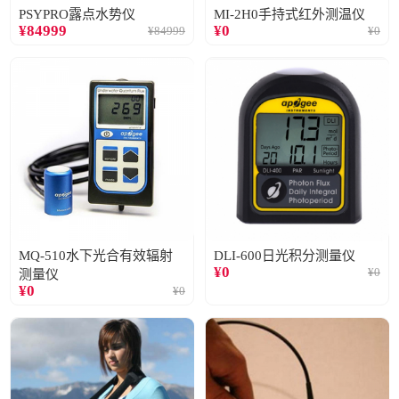
PSYPRO露点水势仪
MI-2H0手持式红外测温仪
¥
84999
¥
0
¥
84999
¥
0
MQ-510水下光合有效辐射
DLI-600日光积分测量仪
¥
0
¥
0
测量仪
¥
0
¥
0