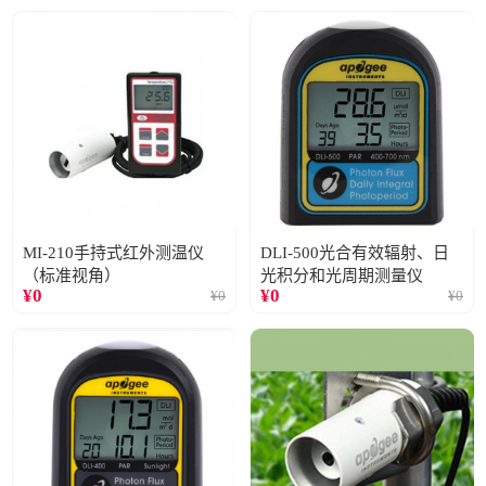
MI-210手持式红外测温仪
DLI-500光合有效辐射、日
（标准视角）
光积分和光周期测量仪
¥
0
¥
0
¥
0
¥
0