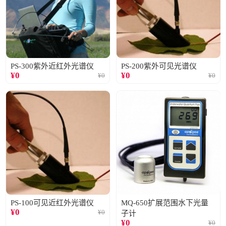
PS-300紫外近红外光谱仪
PS-200紫外可见光谱仪
¥
0
¥
0
¥
0
¥
0
PS-100可见近红外光谱仪
MQ-650扩展范围水下光量
¥
0
¥
0
子计
¥
0
¥
0