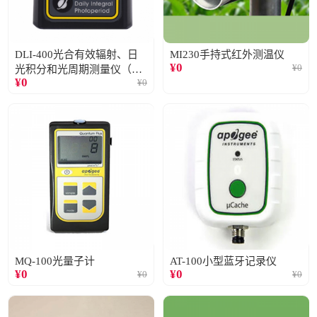
DLI-400光合有效辐射、日
MI230手持式红外测温仪
¥
0
¥
0
光积分和光周期测量仪（仅
¥
0
¥
0
阳光）
MQ-100光量子计
AT-100小型蓝牙记录仪
¥
0
¥
0
¥
0
¥
0