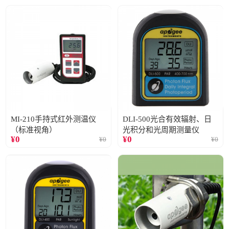
MI-210手持式红外测温仪
DLI-500光合有效辐射、日
（标准视角）
光积分和光周期测量仪
¥
0
¥
0
¥
0
¥
0