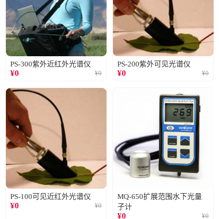
PS-300紫外近红外光谱仪
PS-200紫外可见光谱仪
¥
0
¥
0
¥
0
¥
0
PS-100可见近红外光谱仪
MQ-650扩展范围水下光量
¥
0
¥
0
子计
¥
0
¥
0