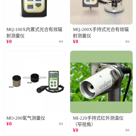
MQ-100X内置式光合有效辐
MQ-200X手持式光合有效辐
射测量仪
射测量仪
¥
0
¥
0
¥
0
¥
0
MO-200氧气测量仪
MI-220手持式红外测温仪
¥
0
¥
0
（窄视角）
¥
0
¥
0