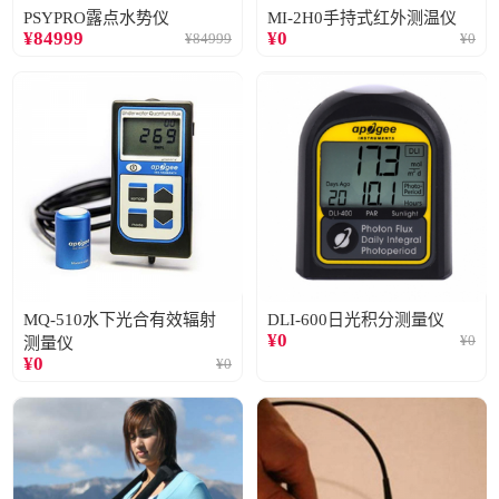
PSYPRO露点水势仪
MI-2H0手持式红外测温仪
¥
84999
¥
0
¥
84999
¥
0
MQ-510水下光合有效辐射
DLI-600日光积分测量仪
¥
0
¥
0
测量仪
¥
0
¥
0