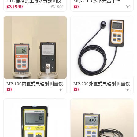
HD2便携式土壤水分速测仪
MQ-210X水下光量子计
¥
31999
¥
0
¥
31999
¥
0
MP-100内置式总辐射测量仪
MP-200外置式总辐射测量仪
¥
0
¥
0
¥
0
¥
0