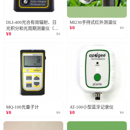
DLI-400光合有效辐射、日
MI230手持式红外测温仪
¥
0
¥
0
光积分和光周期测量仪（仅
¥
0
¥
0
阳光）
MQ-100光量子计
AT-100小型蓝牙记录仪
¥
0
¥
0
¥
0
¥
0