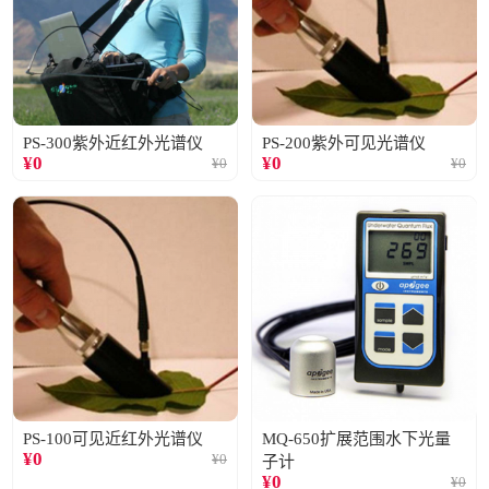
PS-300紫外近红外光谱仪
PS-200紫外可见光谱仪
¥
0
¥
0
¥
0
¥
0
PS-100可见近红外光谱仪
MQ-650扩展范围水下光量
¥
0
¥
0
子计
¥
0
¥
0