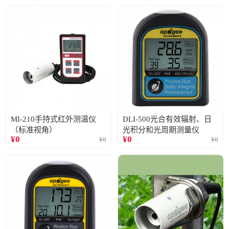
MI-210手持式红外测温仪
DLI-500光合有效辐射、日
（标准视角）
光积分和光周期测量仪
¥
0
¥
0
¥
0
¥
0