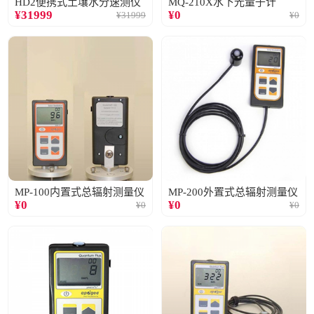
HD2便携式土壤水分速测仪
MQ-210X水下光量子计
¥
31999
¥
0
¥
31999
¥
0
MP-100内置式总辐射测量仪
MP-200外置式总辐射测量仪
¥
0
¥
0
¥
0
¥
0