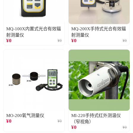
MQ-100X内置式光合有效辐
MQ-200X手持式光合有效辐
射测量仪
射测量仪
¥
0
¥
0
¥
0
¥
0
MO-200氧气测量仪
MI-220手持式红外测温仪
¥
0
¥
0
（窄视角）
¥
0
¥
0