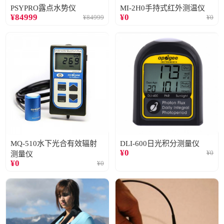
PSYPRO露点水势仪
MI-2H0手持式红外测温仪
¥
84999
¥
0
¥
84999
¥
0
MQ-510水下光合有效辐射
DLI-600日光积分测量仪
¥
0
¥
0
测量仪
¥
0
¥
0