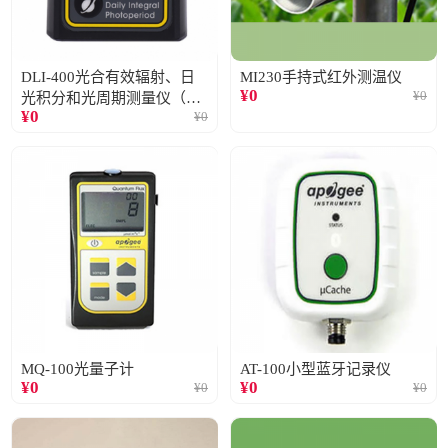
DLI-400光合有效辐射、日
MI230手持式红外测温仪
¥
0
¥
0
光积分和光周期测量仪（仅
¥
0
¥
0
阳光）
MQ-100光量子计
AT-100小型蓝牙记录仪
¥
0
¥
0
¥
0
¥
0