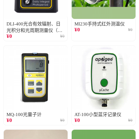
DLI-400光合有效辐射、日
MI230手持式红外测温仪
¥
0
¥
0
光积分和光周期测量仪（仅
¥
0
¥
0
阳光）
MQ-100光量子计
AT-100小型蓝牙记录仪
¥
0
¥
0
¥
0
¥
0