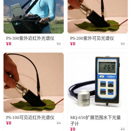
PS-300紫外近红外光谱仪
PS-200紫外可见光谱仪
¥
0
¥
0
¥
0
¥
0
PS-100可见近红外光谱仪
MQ-650扩展范围水下光量
¥
0
¥
0
子计
¥
0
¥
0