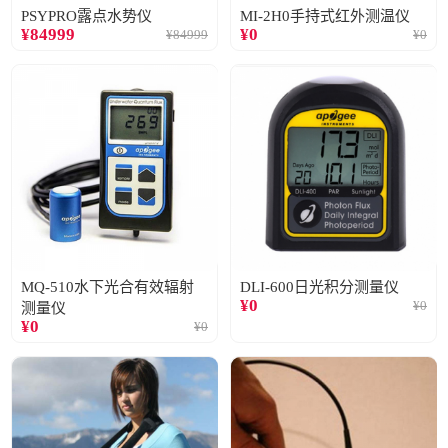
PSYPRO露点水势仪
MI-2H0手持式红外测温仪
¥
84999
¥
0
¥
84999
¥
0
MQ-510水下光合有效辐射
DLI-600日光积分测量仪
¥
0
¥
0
测量仪
¥
0
¥
0