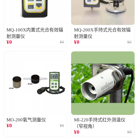
MQ-100X内置式光合有效辐
MQ-200X手持式光合有效辐
射测量仪
射测量仪
¥
0
¥
0
¥
0
¥
0
MO-200氧气测量仪
MI-220手持式红外测温仪
¥
0
¥
0
（窄视角）
¥
0
¥
0