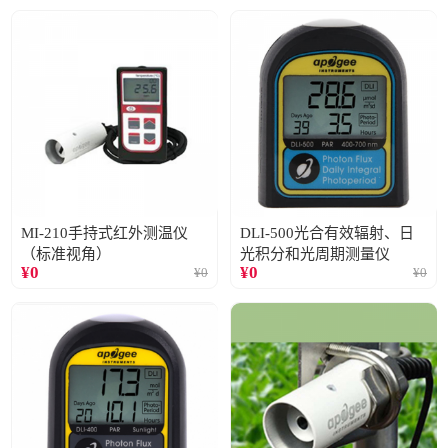
MI-210手持式红外测温仪
DLI-500光合有效辐射、日
（标准视角）
光积分和光周期测量仪
¥
0
¥
0
¥
0
¥
0