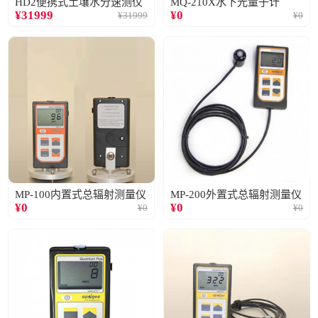
HD2便携式土壤水分速测仪
MQ-210X水下光量子计
¥
31999
¥
0
¥
31999
¥
0
MP-100内置式总辐射测量仪
MP-200外置式总辐射测量仪
¥
0
¥
0
¥
0
¥
0