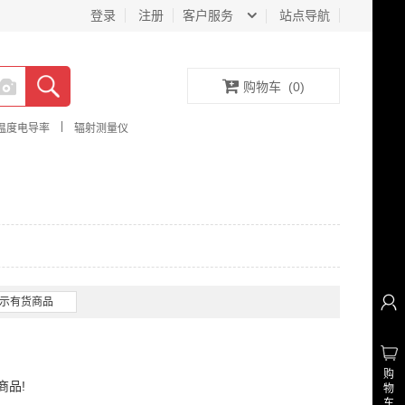
登录
注册
客户服务
站点导航
购物车
(
0
)
|
温度电导率
辐射测量仪
示有货商品
购
商品!
物
车