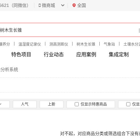
6621（同微信）
微商城
全国
|
|
|
|
|
壤养分
温湿度记录仪
测高测距仪
树木生长锥
气象站
土壤水分
特色项目
行业动态
应用案例
集成定制
像分析系统
人气
上新
仅显示特惠商品
仅显
对不起，对应商品分类或筛选组合下没有