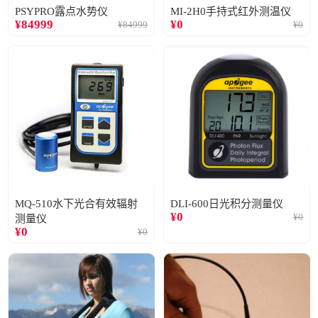
PSYPRO露点水势仪
MI-2H0手持式红外测温仪
¥
84999
¥
0
¥
84999
¥
0
MQ-510水下光合有效辐射
DLI-600日光积分测量仪
¥
0
¥
0
测量仪
¥
0
¥
0