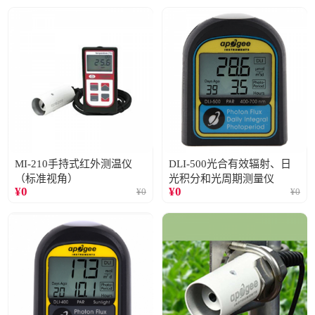
MI-210手持式红外测温仪
DLI-500光合有效辐射、日
（标准视角）
光积分和光周期测量仪
¥
0
¥
0
¥
0
¥
0