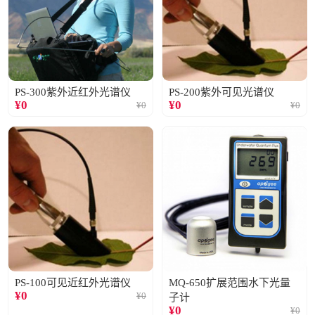
PS-300紫外近红外光谱仪
PS-200紫外可见光谱仪
¥
0
¥
0
¥
0
¥
0
PS-100可见近红外光谱仪
MQ-650扩展范围水下光量
¥
0
¥
0
子计
¥
0
¥
0