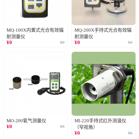
MQ-100X内置式光合有效辐
MQ-200X手持式光合有效辐
射测量仪
射测量仪
¥
0
¥
0
¥
0
¥
0
MO-200氧气测量仪
MI-220手持式红外测温仪
¥
0
¥
0
（窄视角）
¥
0
¥
0