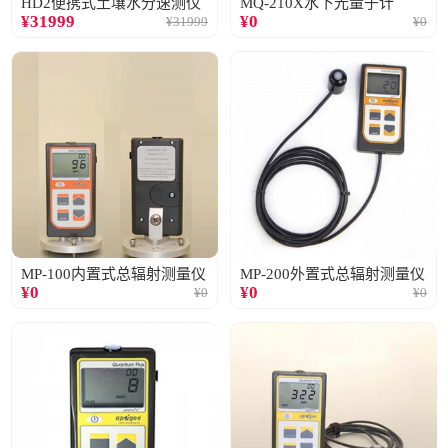
HD2便携式土壤水分速测仪
MQ-210X水下光量子计
¥
31999
¥
0
¥
31999
¥
0
MP-100内置式总辐射测量仪
MP-200外置式总辐射测量仪
¥
0
¥
0
¥
0
¥
0