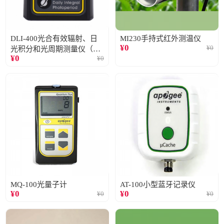
DLI-400光合有效辐射、日
MI230手持式红外测温仪
¥
0
¥
0
光积分和光周期测量仪（仅
¥
0
¥
0
阳光）
MQ-100光量子计
AT-100小型蓝牙记录仪
¥
0
¥
0
¥
0
¥
0