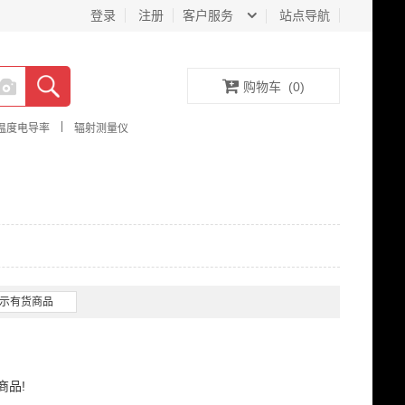
登录
注册
客户服务
站点导航
购物车
(
0
)
|
温度电导率
辐射测量仪
示有货商品
商品!