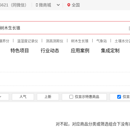
6621（同微信）
微商城
全国
|
|
|
|
|
壤养分
温湿度记录仪
测高测距仪
树木生长锥
气象站
土壤水分
特色项目
行业动态
应用案例
集成定制
人气
上新
仅显示特惠商品
仅显
对不起，对应商品分类或筛选组合下没有