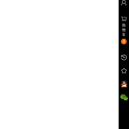
购
物
车
0